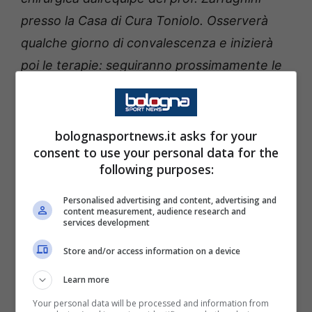
presso la Casa di Cura Toniolo. Osserverà
qualche giorno di convalescenza e inizierà
poi le terapie: seguiranno prossimamente le
valutazioni sui tempi di ripresa.
”
Il Bologna dovrà dunque giocoforza fare a
bolognasportnews.it asks for your
meno del proprio numero otto.
La sua
consent to use your personal data for the
following purposes:
assenza non sarà certamente da
sottovalutare
, visti e considerati i risultati
Personalised advertising and content, advertising and
content measurement, audience research and
messi a referto senza la presenza di Freuler
services development
dal primo minuto. Facendo riferimento alla
Store and/or access information on a device
stretta attualità vengono in mente le partite
Learn more
contro
Lecce e Torino (subentrato per pochi
Your personal data will be processed and information from
minuti
)
,
in cui il Bologna ha racimolato