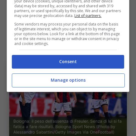
your device (cookies, unique identifiers, and other device
data) may be stored by, accessed by and shared with 319
appena due punti. Allargando il discorso
partners, or used specifically by this site. We and our partners
may use precise geolocation data.
List of partners.
anche all’
anno scorso
,
solamente a Verona
Some vendors may process your personal data on the basis
(1-2 targato Odgaard e Cambiaghi) il
of legitimate interest, which you can object to by managing
your options below. Look for a link at the bottom of this page
Bologna riuscì a vincere senza il proprio
or in the site menu to manage or withdraw consent in privacy
and cookie settings.
faro
, assente per squalifica.
Consent
Manage options
Bologna: il peso dell’assenza di Freuler. Senza di lui si fa
fatica a fare risultati. Bologna Sport News (Photo by
Alessandro Sabattini/Getty Images Via OneFootball)