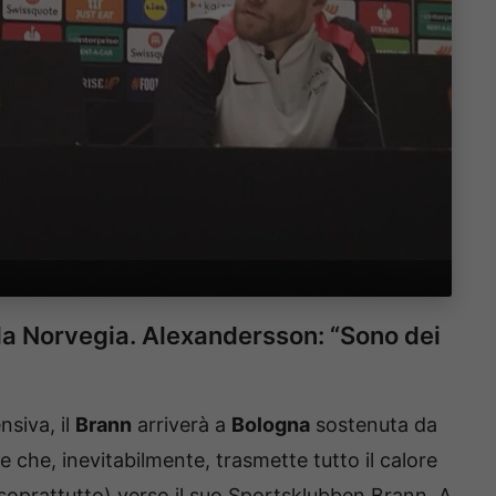
lla Norvegia. Alexandersson: “Sono dei
nsiva, il
Brann
arriverà a
Bologna
sostenuta da
e che, inevitabilmente, trasmette tutto il calore
 soprattutto) verso il suo Sportsklubben Brann. A