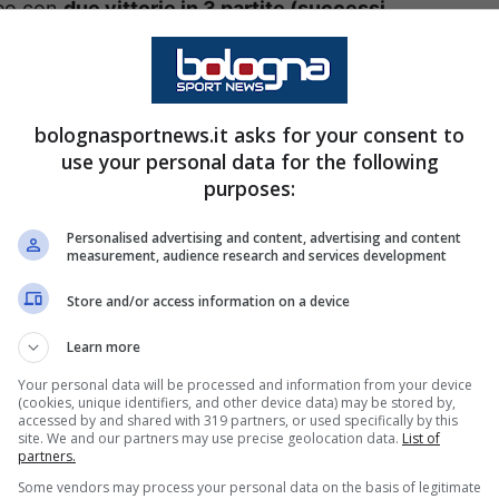
peo con
due vittorie in 3 partite (successi
 squadra di
Bergen (Norvegia)
è senza dubbio un
e, partirà comunque favorito in questa gara.
bolognasportnews.it asks for your consent to
lexandersson,
la squadra norvegese arriva a
use your personal data for the following
atria è praticamente conclusa, con una lotta per
purposes:
g
e
Bodo Glimt,
mentre per Alexandersson un
Personalised advertising and content, advertising and content
e, probabilmente, sarà la meta finale della
measurement, audience research and services development
Store and/or access information on a device
Learn more
olite assenze
Your personal data will be processed and information from your device
(cookies, unique identifiers, and other device data) may be stored by,
di
Freyr Alexandersson
si giocherà tanto. Dopo
accessed by and shared with 319 partners, or used specifically by this
site. We and our partners may use precise geolocation data.
List of
tti, per i norvegesi vincere al
Dall’Ara
potrebbe
partners.
fica: un bottino certamente importante per i
Some vendors may process your personal data on the basis of legitimate