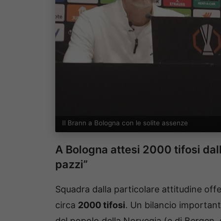
Il Brann a Bologna con le solite assenze
A Bologna attesi 2000 tifosi da
pazzi”
Squadra dalla particolare attitudine offe
circa
2000 tifosi
. Un bilancio important
del popolo della Norvegia (e di Bergen,