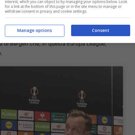
interest, which you can object to by managing your options below. Look
for a link at the bottom of this page or in the site menu to manage or
withdraw consent in privacy and cookie settings.
e in casa
Brann
:
Opsahl e Wassber,
ormai ai box
Manage options
Consent
fisici subiti da
Magnusson e Myhre,
tutti
rosa di Bergen che, in questa Europa League,
e.