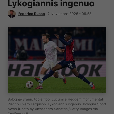
Lykogiannis ingenuo
Federico Russo
7 Novembre 2025 - 09:58
Bologna-Brann: top e flop, Lucumí e Heggem monumentali.
Riecco il vero Ferguson. Lykogiannis ingenuo. Bologna Sport
News (Photo by Alessandro Sabattini/Getty Images Via
OneFootball)