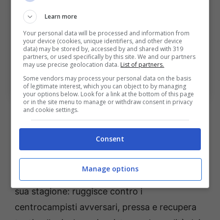
Learn more
Your personal data will be processed and information from
your device (cookies, unique identifiers, and other device
data) may be stored by, accessed by and shared with 319
partners, or used specifically by this site. We and our partners
may use precise geolocation data.
List of partners.
Bologna: Lucumí migliore in campo, Ferguson detta i
ritmi. Bologna Sport News (Photo by Alessandro
Some vendors may process your personal data on the basis
Sabattini/Getty Images Via OneFootball)
of legitimate interest, which you can object to by managing
your options below. Look for a link at the bottom of this page
or in the site menu to manage or withdraw consent in privacy
and cookie settings.
Dopo un periodo decisamente complicato,
Ferguson
era chiamato a dare risposte
Consent
importanti, anche in virtù dell’infortunio
occorso a Freuler. E così è stato.
Manage options
Verosimilmente la miglior prestazione della
sua stagione: ruggisce contro i
centrocampisti avversari, pressa e recupera