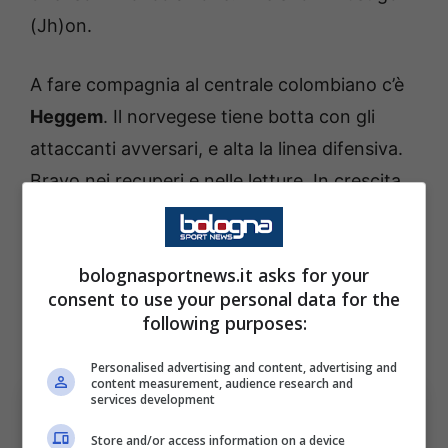
(Jh)on.
A fare compagnia al centrale colombiano c’è
Heggem
. Il norvegese tiene botta con gli
attaccanti avversari, e alta la linea difensiva.
Bravo nei recuperi e nelle letture. In crescita
anche in fase di impostazione. L’ex West
Brom diventa ogni partita sempre più
bolognasportnews.it asks for your
affidabile.
Italiano
ha trovato la coppia
consent to use your personal data for the
difensiva titolare? Sembra proprio di sì.
following purposes:
Totem.
Personalised advertising and content, advertising and
content measurement, audience research and
services development
Store and/or access information on a device