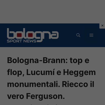
Vai
al
MENU
contenuto
Bologna-Brann: top e
flop, Lucumí e Heggem
monumentali. Riecco il
vero Ferguson.