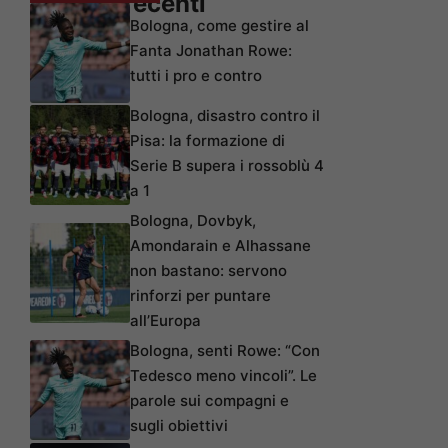
Articoli recenti
Bologna, come gestire al
Fanta Jonathan Rowe:
tutti i pro e contro
Bologna, disastro contro il
Pisa: la formazione di
Serie B supera i rossoblù 4
a 1
Bologna, Dovbyk,
Amondarain e Alhassane
non bastano: servono
rinforzi per puntare
all’Europa
Bologna, senti Rowe: “Con
Tedesco meno vincoli”. Le
parole sui compagni e
sugli obiettivi