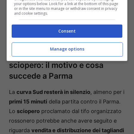
your options below. Look for a link at the bottom of this page
società – deve fronteggiare anche il
caso
or in the site menu to manage or withdraw consent in privacy
and cookie settings.
relativo gli ultras rossoneri,
che non
sembrano proprio contenti di alcune decisioni
Consent
prese nell’ultimo periodo.
Manage options
Gli ultras del Milan vanno in
sciopero: il motivo e cosa
succede a Parma
La
curva Sud resterà in silenzio
, almeno per i
primi 15 minuti
della partita contro il Parma.
Lo
sciopero
proclamato dal tifo organizzato
rossonero potrebbe anche avere seguito e
riguarda
vendita e distribuzione dei tagliandi