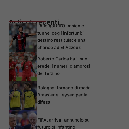
Articoli recenti
I due gol all’Olimpico e il
tunnel degli infortuni: il
destino restituisce una
chance ad El Azzouzi
Roberto Carlos ha il suo
erede: i numeri clamorosi
del terzino
Bologna: tornano di moda
Brassier e Leysen per la
difesa
FIFA, arriva l’annuncio sul
futuro di Infantino