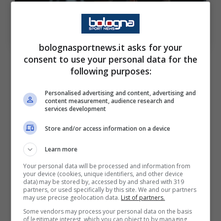
Il Milan si trova di fronte a un impegno importante per il
Parma (Ansa Foto) – bolognasportnews.it
bolognasportnews.it asks for your
consent to use your personal data for the
I match contro Pisa e Cremonese hanno
following purposes:
dimostrato che
non si può abbassare la
guardia
contro nessuno se l’obiettivo è quello
Personalised advertising and content, advertising and
content measurement, audience research and
di restare lì davanti, a sgomitare per il primo
services development
posto.
I gol degli attaccanti latitano
, per cui
Store and/or access information on a device
ci si aspetta risposte importanti proprio da
Learn more
loro per portare a casa il massimo obiettivo.
Your personal data will be processed and information from
your device (cookies, unique identifiers, and other device
data) may be stored by, accessed by and shared with 319
Ma non è l’unico pensiero che dovrà avere
partners, or used specifically by this site. We and our partners
may use precise geolocation data.
List of partners.
Massimiliano Allegri
in vista della partita.
Some vendors may process your personal data on the basis
Infatti, il tecnico di Livorno – come tutta la
of legitimate interest, which you can object to by managing