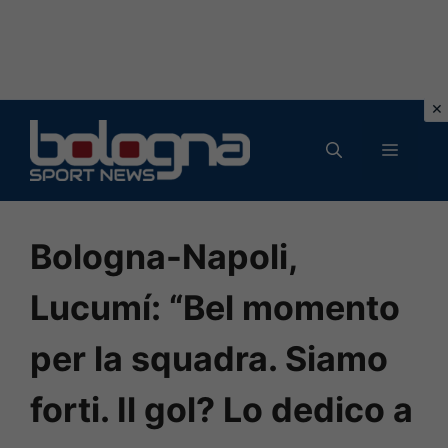
Vai
al
MENU
contenuto
Bologna-Napoli,
Lucumí: “Bel momento
per la squadra. Siamo
forti. Il gol? Lo dedico a