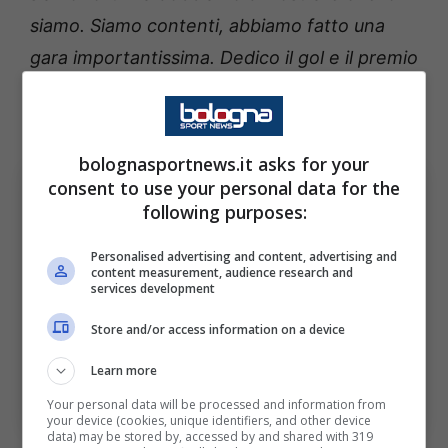
siamo. Siamo contenti, abbiamo fatto una
gara importantissima. Dedico il gol e il premio
di migliore in campo a mio figlio e alla mia
ragazza”.
bolognasportnews.it asks for your
consent to use your personal data for the
following purposes:
Personalised advertising and content, advertising and
content measurement, audience research and
services development
Store and/or access information on a device
Le parole di Lucumí al termine di Bologna-Napoli.
Learn more
Bologna Sport News (Photo by Alessandro
Sabattini/Getty Images Via OneFootball)
Your personal data will be processed and information from
your device (cookies, unique identifiers, and other device
data) may be stored by, accessed by and shared with 319