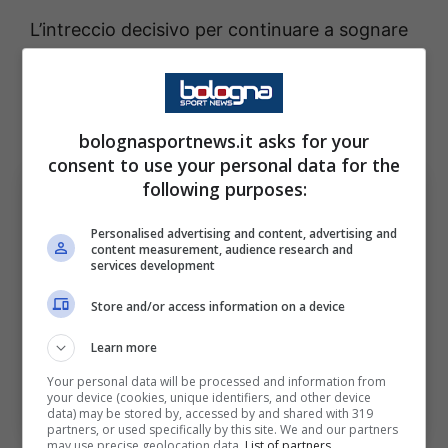
L’intreccio decisivo per continuare a sognare
in grande: l’attaccante nigeriano non vede
l’ora di scegliere così la sua prossima big per
ambire a nuovi palcoscenici in ottica futura.
bolognasportnews.it asks for your
consent to use your personal data for the
following purposes:
Personalised advertising and content, advertising and
content measurement, audience research and
services development
Store and/or access information on a device
Learn more
Your personal data will be processed and information from
Nuova occasione per Lookman: arriva l’annuncio – Ansa
your device (cookies, unique identifiers, and other device
– bolognasportnews.it
data) may be stored by, accessed by and shared with 319
partners, or used specifically by this site. We and our partners
may use precise geolocation data.
List of partners.