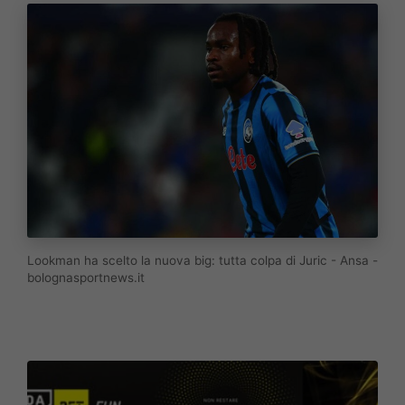
Lookman ha scelto la nuova big: tutta colpa di Juric - Ansa -
bolognasportnews.it