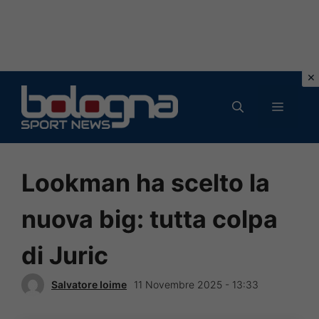
Vai
al
MENU
contenuto
Lookman ha scelto la
nuova big: tutta colpa
di Juric
Salvatore Ioime
11 Novembre 2025 - 13:33