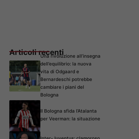
Articoli recenti
Una rivoluzione all’insegna
dell’equilibrio: la nuova
vita di Odgaard e
Bernardeschi potrebbe
cambiare i piani del
Bologna
Il Bologna sfida l’Atalanta
per Veerman: la situazione
Inter-Juventus: clamoroso