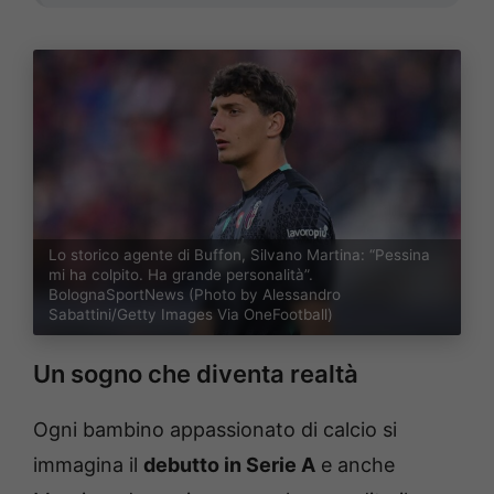
Lo storico agente di Buffon, Silvano Martina: “Pessina
mi ha colpito. Ha grande personalità”.
BolognaSportNews (Photo by Alessandro
Sabattini/Getty Images Via OneFootball)
Un sogno che diventa realtà
Ogni bambino appassionato di calcio si
immagina il
debutto in Serie A
e anche