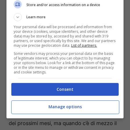
Store and/or access information on a device
età, significa essere
davvero forti.
Ha giocato
Learn more
con grande personalità
:
Your personal data will be processed and information from
your device (cookies, unique identifiers, and other device
andrà seguito, ma come
data) may be stored by, accessed by and shared with 319
partners, or used specifically by this site. We and our partners
inizio siamo sicuramente a
may use precise geolocation data.
List of partners.
Some vendors may process your personal data on the basis
buon punto. Proprio
il suo
of legitimate interest, which you can object to by managing
your options below. Look for a link at the bottom of this page
carattere e il suo modo
or in the site menu to manage or withdraw consent in privacy
and cookie settings.
sicuro di stare in porta mi
hanno colpito
Consent
Manage options
Il mercato sarà sicuramente uno dei fattori
dei prossimi mesi, ma quando c’è di mezzo il