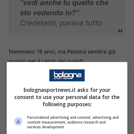
“vedi anche tu quello che
sto vedendo io?”
.
Credetemi, parava tutto
Nemmeno 18 anni, ma Pessina sembra già
pronto per il calcio dei grandi:
Ho visto che
Pessina è
bolognasportnews.it asks for your
consent to use your personal data for the
messo molto bene anche
following purposes:
dal punto di vista fisico
–
Personalised advertising and content, advertising and
continua Martina –
. Già
content measurement, audience research and
services development
andare in panchina alla sua