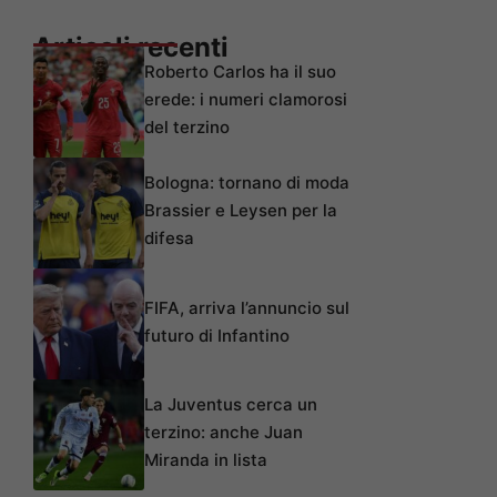
Articoli recenti
Roberto Carlos ha il suo
erede: i numeri clamorosi
del terzino
Bologna: tornano di moda
Brassier e Leysen per la
difesa
FIFA, arriva l’annuncio sul
futuro di Infantino
La Juventus cerca un
terzino: anche Juan
Miranda in lista