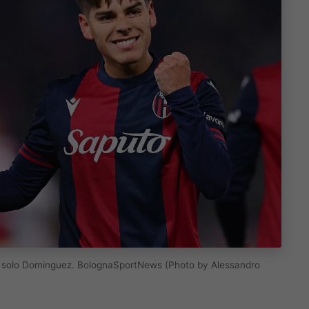
resta solo Dominguez. BolognaSportNews (Photo by Alessandro