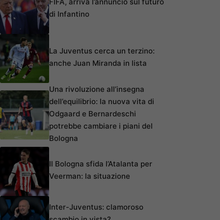
FIFA, arriva l’annuncio sul futuro
di Infantino
La Juventus cerca un terzino:
anche Juan Miranda in lista
Una rivoluzione all’insegna
dell’equilibrio: la nuova vita di
Odgaard e Bernardeschi
potrebbe cambiare i piani del
Bologna
Il Bologna sfida l’Atalanta per
Veerman: la situazione
Inter-Juventus: clamoroso
scambio in vista?