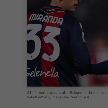
Gli infortuni tarpano le ali al Bologna: a sinistra 
Sabattini/Getty Images Via OneFootball)