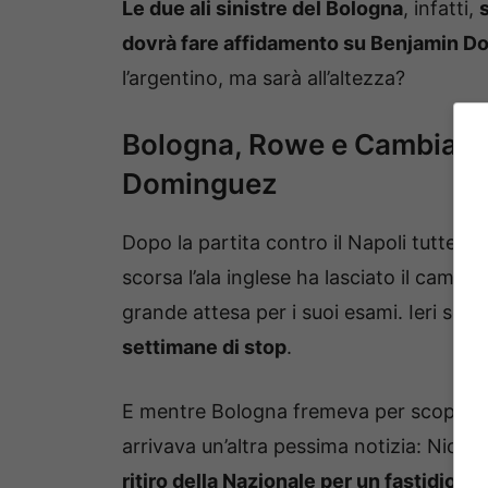
Le due ali sinistre del Bologna
, infatti,
dovrà fare affidamento su Benjamin 
l’argentino, ma sarà all’altezza?
Bologna, Rowe e Cambiaghi 
Dominguez
Dopo la partita contro il Napoli tutte le
scorsa l’ala inglese ha lasciato il camp
grande attesa per i suoi esami. Ieri sera l
settimane di stop
.
E mentre Bologna fremeva per scoprire l
arrivava un’altra pessima notizia: Nicol
ritiro della Nazionale per un fastidio al