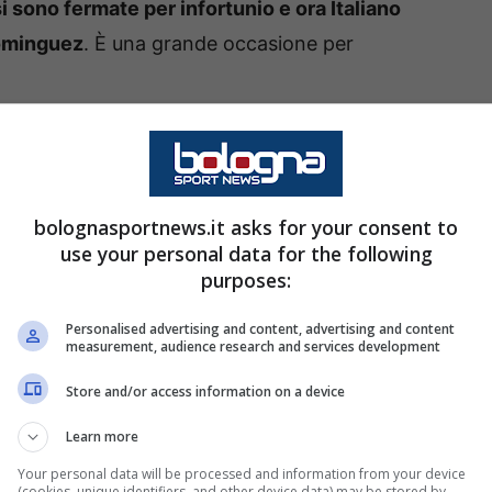
si sono fermate per infortunio e ora Italiano
Dominguez
. È una grande occasione per
out: a sinistra resta solo
bolognasportnews.it asks for your consent to
 attenzioni erano su
Jonathan Rowe
: domenica
use your personal data for the following
purposes:
o anzitempo per un fastidio muscolare e c’era
’esito ufficiale:
lesione al bicipite femorale e 3
Personalised advertising and content, advertising and content
measurement, audience research and services development
Store and/or access information on a device
e condizioni dell’ex Marsiglia, da Coverciano
Learn more
ò
Cambiaghi nella giornata di ieri ha lasciato il
Your personal data will be processed and information from your device
 polpaccio
.
(cookies, unique identifiers, and other device data) may be stored by,