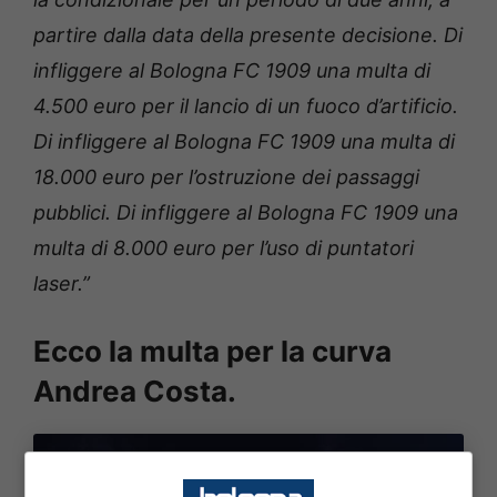
partire dalla data della presente decisione. Di
infliggere al Bologna FC 1909 una multa di
4.500 euro per il lancio di un fuoco d’artificio.
Di infliggere al Bologna FC 1909 una multa di
18.000 euro per l’ostruzione dei passaggi
pubblici. Di infliggere al Bologna FC 1909 una
multa di 8.000 euro per l’uso di puntatori
laser.”
Ecco la multa per la curva
Andrea Costa.