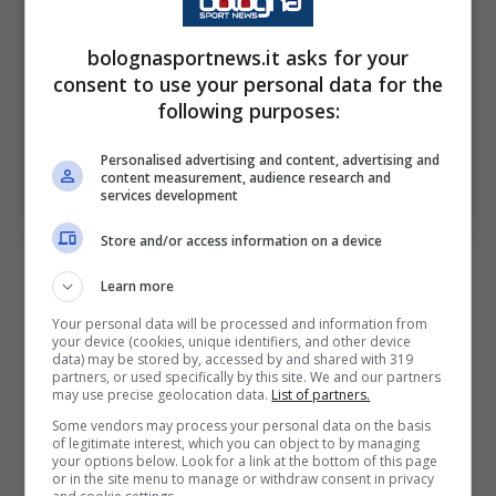
bolognasportnews.it asks for your
consent to use your personal data for the
following purposes:
Personalised advertising and content, advertising and
Ecco la multa per la curva Andrea Costa
content measurement, audience research and
BolognaSportnews-Photo-by-Alessandro-Sabattini-
services development
Getty-Images-via-OneFootball
Store and/or access information on a device
Learn more
Your personal data will be processed and information from
Il
Bologna
oggi si è visto recapitare una
multa
your device (cookies, unique identifiers, and other device
data) may be stored by, accessed by and shared with 319
complessiva di
50.000 euro
, dovuta al lancio
partners, or used specifically by this site. We and our partners
may use precise geolocation data.
List of partners.
di oggetti in campo, per l’uso di fumogeni,
Some vendors may process your personal data on the basis
puntatori laser, fuochi d’artificio e l’ostruzione
of legitimate interest, which you can object to by managing
your options below. Look for a link at the bottom of this page
di alcuni passaggi pubblici.
or in the site menu to manage or withdraw consent in privacy