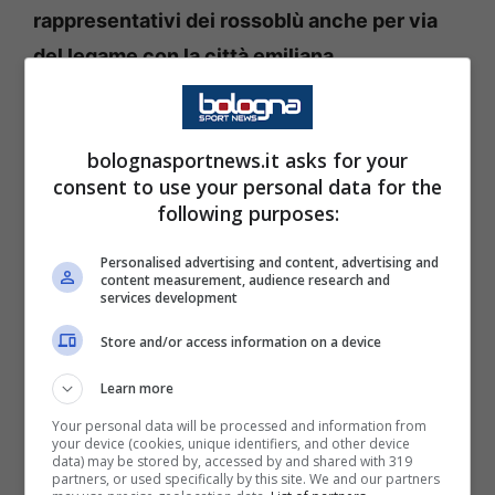
rappresentativi dei rossoblù anche per via
del legame con la città emiliana.
Bologna-Salisburgo, le parole
di Ravaglia
bolognasportnews.it asks for your
consent to use your personal data for the
following purposes:
Prima del match contro il Bologna, il
giocatore del Bologna ha parlato prima del
Personalised advertising and content, advertising and
content measurement, audience research and
match con il
Salisburgo:
“Per me sarà una
services development
grande emozione, ho già debuttato lo scorso
Store and/or access information on a device
anno in Champions e ora avrò la possibilità di
Learn more
giocare davanti al pubblico della mia città in
Your personal data will be processed and information from
Europa.”
your device (cookies, unique identifiers, and other device
data) may be stored by, accessed by and shared with 319
partners, or used specifically by this site. We and our partners