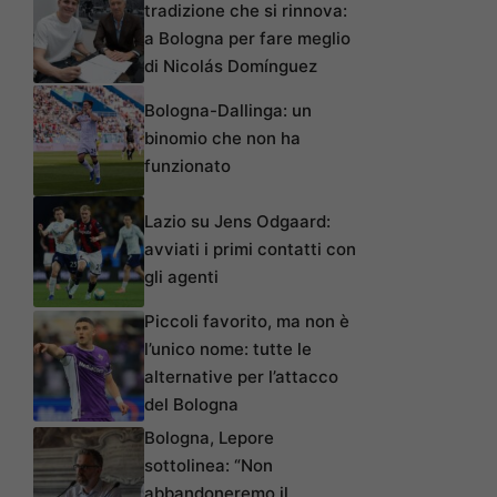
tradizione che si rinnova:
a Bologna per fare meglio
di Nicolás Domínguez
Bologna-Dallinga: un
binomio che non ha
funzionato
Lazio su Jens Odgaard:
avviati i primi contatti con
gli agenti
Piccoli favorito, ma non è
l’unico nome: tutte le
alternative per l’attacco
del Bologna
Bologna, Lepore
sottolinea: “Non
abbandoneremo il