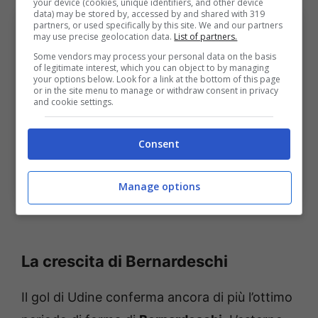
your device (cookies, unique identifiers, and other device
data) may be stored by, accessed by and shared with 319
partners, or used specifically by this site. We and our partners
may use precise geolocation data.
List of partners.
Some vendors may process your personal data on the basis
of legitimate interest, which you can object to by managing
your options below. Look for a link at the bottom of this page
or in the site menu to manage or withdraw consent in privacy
and cookie settings.
Consent
Le dichiarazioni di Bernardeschi dopo il primo gol.
Bolognasportnews (Foto di Alessandro Sabattini/Getty
Images Via One Football)
Manage options
La crescita di Bernardeschi
Il gol di Udine conferma ancora di più l’ottimo