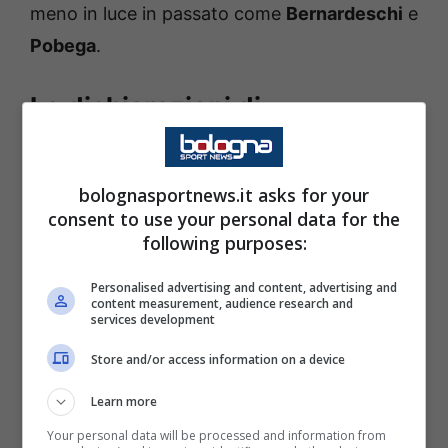
meno in luce in passato come
Bernardeschi
e
Pobega
.
Le dichiarazioni di
Bernardeschi dopo il primo gol
bolognasportnews.it asks for your
Dopo il match tra
Udinese
e Bologna, è
consent to use your personal data for the
intervenuto Federico Bernardeschi, autore
following purposes:
della sua prima marcatura in campioanto:
Personalised advertising and content, advertising and
“
Questa è una squadra fantastica, con tanti
content measurement, audience research and
services development
valori sani
. Il Mister è un grande condottiero
e la società è composta da brave persone e
Store and/or access information on a device
ottimi professionisti. Questo è il risultato di
Learn more
quello che siamo, è bello stare qua”.
Your personal data will be processed and information from