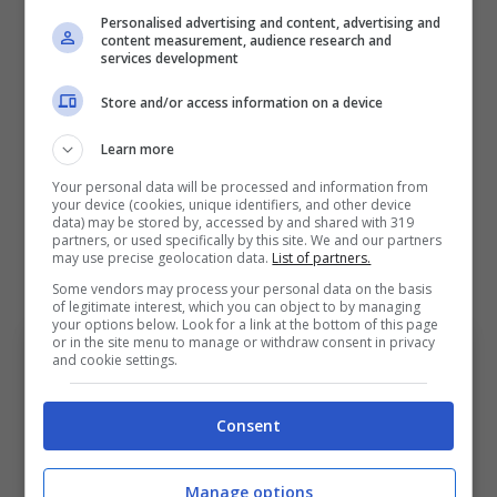
Personalised advertising and content, advertising and
nazionali europee.
content measurement, audience research and
services development
Mancare il terzo appuntamento al
Mondiale
Store and/or access information on a device
sarebbe una vera e propria catastrofe e l’Italia
Learn more
vuole sfatare il tabù play-off anche con il
Your personal data will be processed and information from
rischio di affrontare la
Svezia e la Macedonia
your device (cookies, unique identifiers, and other device
data) may be stored by, accessed by and shared with 319
del Nord
, le due squadre che hanno eliminato
partners, or used specifically by this site. We and our partners
may use precise geolocation data.
List of partners.
gli azzurri nel 2018 e 2022.
Some vendors may process your personal data on the basis
of legitimate interest, which you can object to by managing
your options below. Look for a link at the bottom of this page
or in the site menu to manage or withdraw consent in privacy
and cookie settings.
Consent
Manage options