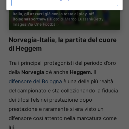
Italia, gli azzurri già con la testa ai play-off.
Bolognasportnews
(Foto di Marco Luzzani/Getty
Images Via One Football)
Norvegia-Italia, la partita del cuore
di Heggem
Tra i principali protagonisti del periodo d’oro
della
Norvegia
c’è anche
Heggem.
Il
difensore del Bologna
è una delle più realtà
del campionato e sta collezionando la fiducia
dei tifosi felsinei prestazione dopo
prestazione e raramente si era visto un
difensore così attento nella marcatura come
lui.