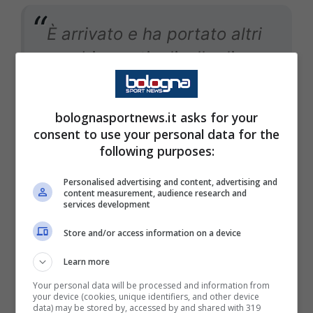
È arrivato e ha portato altri
cambiamenti a livello di
campo, tantissime novità.
Con lui siamo diventati una
bolognasportnews.it asks for your
squadra bella da vedere,
consent to use your personal data for the
following purposes:
efficace e che portava
risultati. Noi avevamo un
Personalised advertising and content, advertising and
content measurement, audience research and
gioco spumeggiante, co lui
services development
si pensa un po’ di più alla
Store and/or access information on a device
parte estetica. Con Thiago
Learn more
abbiamo poi raggiunto la
Your personal data will be processed and information from
storica qualificazione alla
your device (cookies, unique identifiers, and other device
data) may be stored by, accessed by and shared with 319