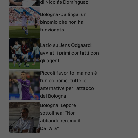
di Nicolás Domínguez
Bologna-Dallinga: un
binomio che non ha
funzionato
Lazio su Jens Odgaard:
avviati i primi contatti con
gli agenti
Piccoli favorito, ma non è
l’unico nome: tutte le
alternative per l’attacco
del Bologna
Bologna, Lepore
sottolinea: “Non
abbandoneremo il
Dall’Ara”