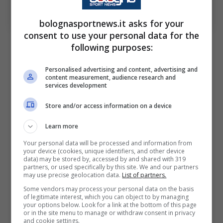
Bisseck sta meritando attenzione per le prestazioni con
l’Inter (Ansa Foto) – bolognasportnews.it
bolognasportnews.it asks for your
consent to use your personal data for the
A questo punto, anche per questione di
following purposes:
prospettive, in molti credono che abbia preso
Personalised advertising and content, advertising and
il posto di
Francesco Acerbi
nel cuore della
content measurement, audience research and
services development
retroguardia e che lo possa mantenere anche
Store and/or access information on a device
nei prossimi impegni decisivi tra
Serie A
e
Champions League
. Allo stesso tempo, gli
Learn more
interessi sul calciomercato aumentano.
Your personal data will be processed and information from
your device (cookies, unique identifiers, and other device
data) may be stored by, accessed by and shared with 319
partners, or used specifically by this site. We and our partners
La scorsa estate, il club che si è fatto avanti
may use precise geolocation data.
List of partners.
con
maggiore serietà per Bisseck
è il
Crystal
Some vendors may process your personal data on the basis
of legitimate interest, which you can object to by managing
Palace
, ma l’
Inter
ha resistito e trattenuto il
your options below. Look for a link at the bottom of this page
or in the site menu to manage or withdraw consent in privacy
calciatore. Presto, però, la musica potrebbe
and cookie settings.