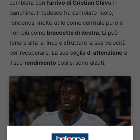
cambiata con l’
arrivo di Cristian Chivu
in
panchina. Il tedesco ha cambiato ruolo,
rendendsi molto utile come centrale puro e
non più come
braccetto di destra
. Lì può
tenere alta la linea e sfruttare la sua velocità
per recuperare. La sua soglia di
attenzione
e
il suo
rendimento
così si sono alzati.