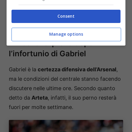
essere parecchio diversa, dato che una big
internazionale potrebbe aver messo il
Consent
centrale dell’Inter nel mirino.
Manage options
L’Arsenal ci prova dopo
l’infortunio di Gabriel
Gabriel è la
certezza difensiva dell’Arsenal
,
ma le condizioni del centrale stanno facendo
discutere nelle ultime ore. Secondo quanto
detto da
Arteta
, infatti, il suo perno resterà
fuori per molte settimane.