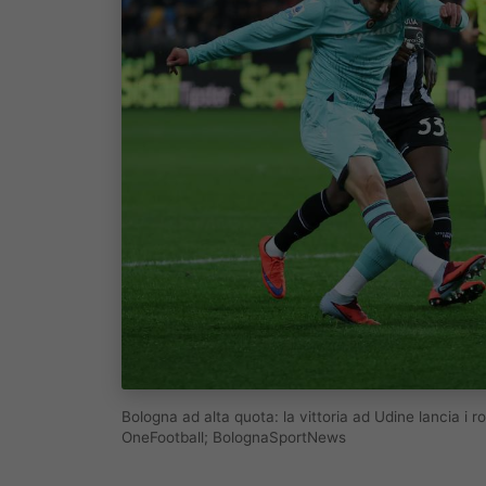
Bologna ad alta quota: la vittoria ad Udine lancia i 
OneFootball; BolognaSportNews