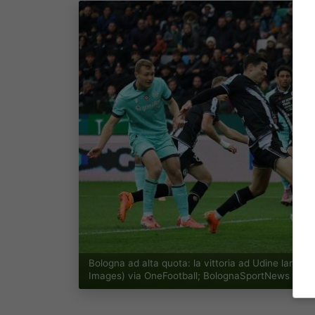
Bologna ad alta quota: la vittoria ad Udine lancia 
Images) via OneFootball; BolognaSportNews