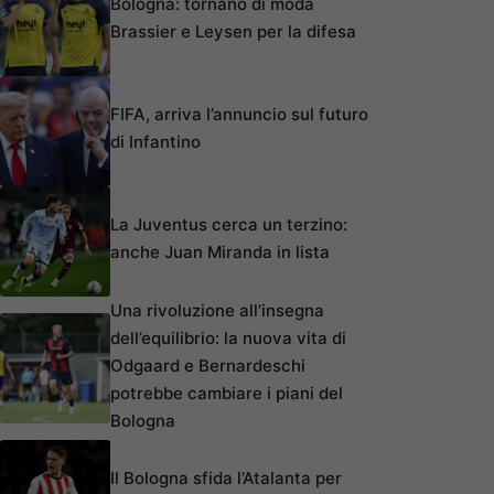
Bologna: tornano di moda
Brassier e Leysen per la difesa
FIFA, arriva l’annuncio sul futuro
di Infantino
La Juventus cerca un terzino:
anche Juan Miranda in lista
Una rivoluzione all’insegna
dell’equilibrio: la nuova vita di
Odgaard e Bernardeschi
potrebbe cambiare i piani del
Bologna
Il Bologna sfida l’Atalanta per