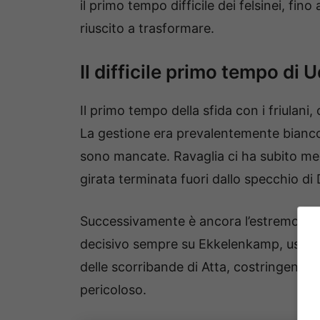
il primo tempo difficile dei felsinei, fin
riuscito a trasformare.
Il difficile primo tempo di 
Il primo tempo della sfida con i friulani,
La gestione era prevalentemente biancon
sono mancate. Ravaglia ci ha subito me
girata terminata fuori dallo specchio di 
Successivamente è ancora l’estremo ros
decisivo sempre su Ekkelenkamp, uscendog
delle scorribande di Atta, costringendo i
pericoloso.