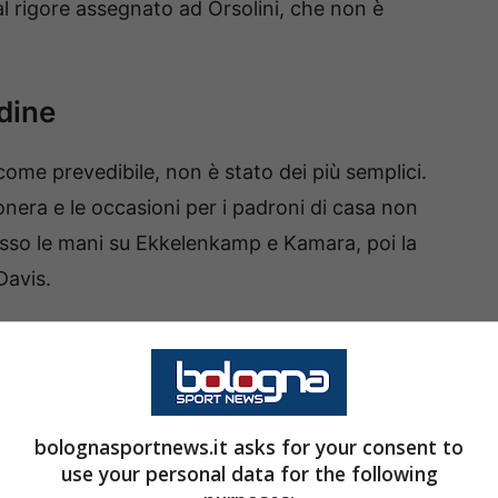
o al rigore assegnato ad Orsolini, che non è
Udine
 come prevedibile, non è stato dei più semplici.
era e le occasioni per i padroni di casa non
sso le mani su Ekkelenkamp e Kamara, poi la
Davis.
soblu a rendersi protagonista di un intervento
li sui piedi. L’Udinese era guidata dall’inerzia
l Bologna ad aspettare il 40′ per rendersi
bolognasportnews.it asks for your consent to
use your personal data for the following