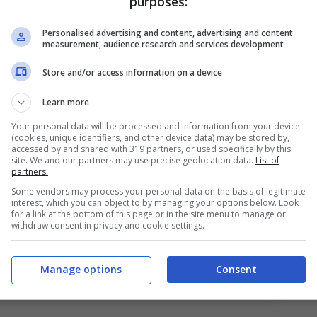
purposes:
Personalised advertising and content, advertising and content
measurement, audience research and services development
Store and/or access information on a device
Learn more
Your personal data will be processed and information from your device
(cookies, unique identifiers, and other device data) may be stored by,
accessed by and shared with 319 partners, or used specifically by this
site. We and our partners may use precise geolocation data.
List of
partners.
Some vendors may process your personal data on the basis of legitimate
interest, which you can object to by managing your options below. Look
for a link at the bottom of this page or in the site menu to manage or
withdraw consent in privacy and cookie settings.
i rossoblu in classifica; (Foto di Timothy Rogers/Getty
Manage options
Consent