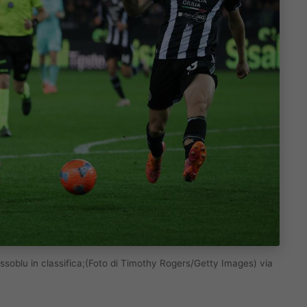
rossoblu in classifica;(Foto di Timothy Rogers/Getty Images) via