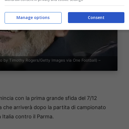
Manage options
Consent
to by Timothy Rogers/Getty Images via One Football) –
mincia con la prima grande sfida del 7/12
da che arriverà dopo la partita di campionato
Italia contro il Parma.