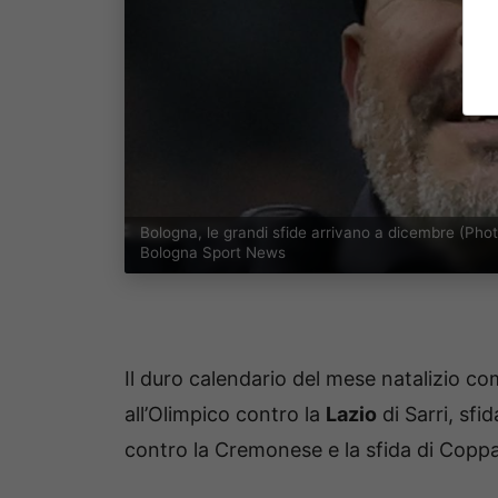
Bologna, le grandi sfide arrivano a dicembre (Pho
Bologna Sport News
Il duro calendario del mese natalizio co
all’Olimpico contro la
Lazio
di Sarri, sfi
contro la Cremonese e la sfida di Coppa 