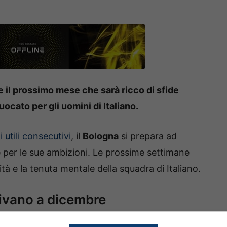
e il prossimo mese che sarà ricco di sfide
ocato per gli uomini di Italiano.
ti utili consecutivi
, il
Bologna
si prepara ad
 per le sue ambizioni. Le prossime settimane
à e la tenuta mentale della squadra di Italiano.
rivano a dicembre
 in cui hanno raggiunto la soglia di ben 11