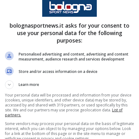
tima sfida di novembre in cui vedremo scendere in
l prossimo mese sarà ricco di sfide complicate.
bolognasportnews.it asks for your consent to
use your personal data for the following
correre in qualche scivolone, ci sarà il big match
purposes:
ra partita di Europa League.
Personalised advertising and content, advertising and content
measurement, audience research and services development
Store and/or access information on a device
Learn more
Your personal data will be processed and information from your device
(cookies, unique identifiers, and other device data) may be stored by,
accessed by and shared with 319 partners, or used specifically by this
site. We and our partners may use precise geolocation data.
List of
partners.
Some vendors may process your personal data on the basis of legitimate
interest, which you can object to by managing your options below. Look
for a link at the bottom of this page or in the site menu to manage or
withdraw consent in privacy and cookie settings.