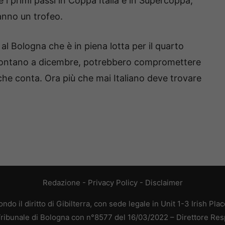
 primi passi in Coppa Italia e in Supercoppa,
anno un trofeo.
al Bologna che è in piena lotta per il quarto
ffrontano a dicembre, potrebbero compromettere
 che conta. Ora più che mai Italiano deve trovare
Redazione
-
Privacy Policy
-
Disclaimer
do il diritto di Gibilterra, con sede legale in Unit 1-3 Irish Pla
 Tribunale di Bologna con n°8577 del 16/03/2022 – Direttore Res