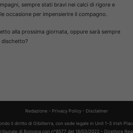
pagni, sempre stati bravi nei calci di rigore e
le occasione per impensierire il compagno.
hetto alla prossima giornata, oppure sarà sempre
l dischetto?
Redazione
-
Privacy Policy
-
Disclaimer
do il diritto di Gibilterra, con sede legale in Unit 1-3 Irish Pla
 Tribunale di Bologna con n°8577 del 16/03/2022 – Direttore Res