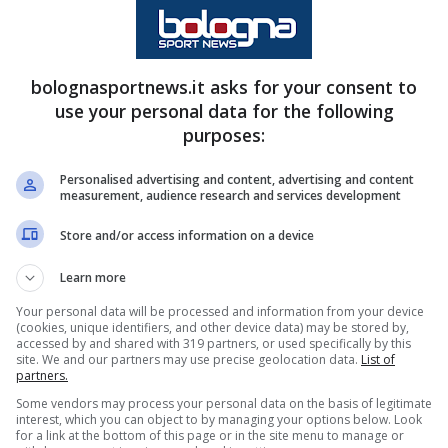
a senz’altro l’ex Ascoli, ora la palla spetterà ad
elle prossime partite oppure continuerà a puntare
bolognasportnews.it asks for your consent to
use your personal data for the following
purposes:
nel Bologna ci sono eccome, e sono tutti nomi
i assenza dal terreno di gioco dell’esterno
Personalised advertising and content, advertising and content
measurement, audience research and services development
rosa per i rossoblù il nome che risalta è
Store and/or access information on a device
he potrebbe essere una validissima alternativa.
 già in passato si era preso questa responsabilità
Learn more
e papabile.
Your personal data will be processed and information from your device
(cookies, unique identifiers, and other device data) may be stored by,
accessed by and shared with 319 partners, or used specifically by this
site. We and our partners may use precise geolocation data.
List of
tesso Bernardeschi o Santiago Castro. Insomma,
partners.
gorista?
Some vendors may process your personal data on the basis of legitimate
interest, which you can object to by managing your options below. Look
for a link at the bottom of this page or in the site menu to manage or