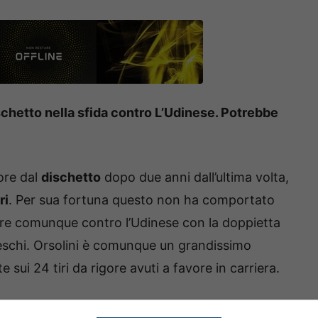
chetto nella sfida contro L’Udinese. Potrebbe
ore dal
dischetto
dopo due anni dall’ultima volta,
ri
. Per sua fortuna questo non ha comportato
cere comunque contro l’Udinese con la doppietta
rdeschi. Orsolini è comunque un grandissimo
e sui 24 tiri da rigore avuti a favore in carriera.
i interessanti sulla questione rigori in casa