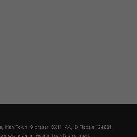
ce, Irish Town, Gibraltar, GX11 1AA, ID Fiscale 124881
ponsabile della Testata: Luca Nigro. Email: