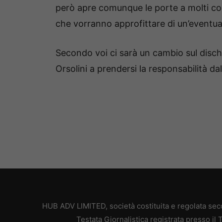
però apre comunque le porte a molti com
che vorranno approfittare di un’eventua
Secondo voi ci sarà un cambio sul disc
Orsolini a prendersi la responsabilità da
HUB ADV LIMITED, società costituita e regolata secon
Testata Giornalistica registrata presso il