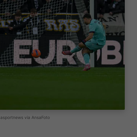
ognasportnews via AnsaFoto