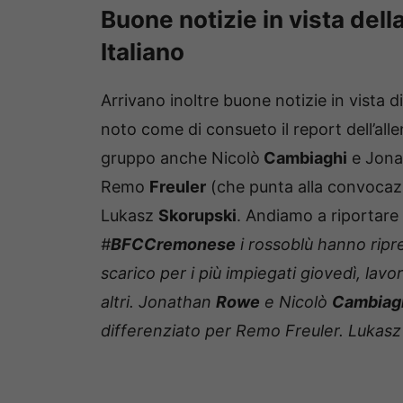
Buone notizie in vista del
Italiano
Arrivano inoltre buone notizie in vista 
noto come di consueto il report dell’al
gruppo anche Nicolò
Cambiaghi
e Jon
Remo
Freuler
(che punta alla convocazi
Lukasz
Skorupski
. Andiamo a riportare d
#
BFCCremonese
i rossoblù hanno ripr
scarico per i più impiegati giovedì, lavo
altri. Jonathan
Rowe
e Nicolò
Cambiag
differenziato per Remo Freuler. Lukasz 