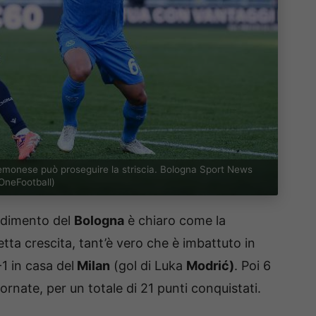
Cremonese può proseguire la striscia. Bologna Sport News
OneFootball)
endimento del
Bologna
è chiaro come la
etta crescita, tant’è vero che è imbattuto in
1 in casa del
Milan
(gol di Luka
Modrić)
. Poi 6
iornate, per un totale di 21 punti conquistati.