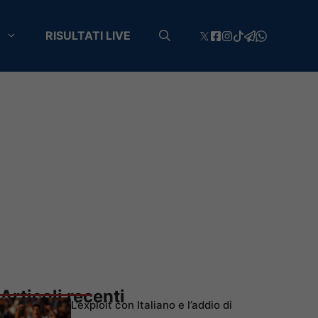
RISULTATI LIVE
Articoli recenti
L’exploit con Italiano e l’addio di