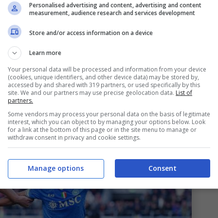
la striscia
Personalised advertising and content, advertising and content
measurement, audience research and services development
n casa in Serie A 2025/26 dopo 12 giornate, come
Store and/or access information on a device
nfitta casalinga per i ragazzi di Vincenzo
Italiano
,
Learn more
ampionato, il 24 maggio, 1-3 contro il Genoa
Your personal data will be processed and information from your device
(cookies, unique identifiers, and other device data) may be stored by,
i Vitinha per gli ospiti, di
Orsolini
quello degli
accessed by and shared with 319 partners, or used specifically by this
site. We and our partners may use precise geolocation data.
List of
partners.
Some vendors may process your personal data on the basis of legitimate
interest, which you can object to by managing your options below. Look
for a link at the bottom of this page or in the site menu to manage or
withdraw consent in privacy and cookie settings.
Manage options
Consent