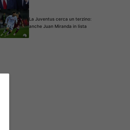
La Juventus cerca un terzino:
anche Juan Miranda in lista