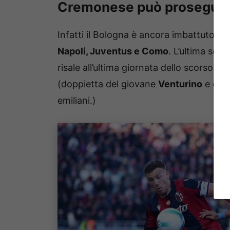
Cremonese può proseguire 
Infatti il Bologna è ancora imbattuto i
Napoli, Juventus e Como
. L’ultima sco
risale all’ultima giornata dello scorso c
(doppietta del giovane
Venturino
e gol d
emiliani.)