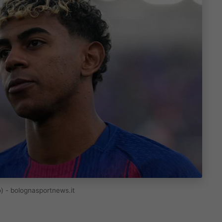
o) - bolognasportnews.it