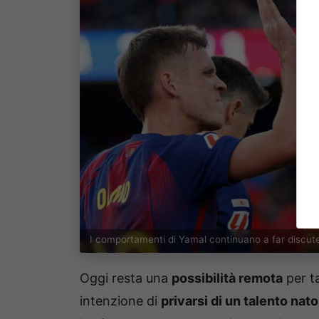
I comportamenti di Yamal continuano a far discut
Oggi resta una
possibilità remota
per ta
intenzione di
privarsi di un talento nato