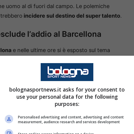
e uomo al di fuori dal campo. Le polemiche
potrebbero
incidere sul destino del super talento
.
esclude l’addio al Barcellona
llona
e nelle ultime ore si è esposto sul tema
alciatore. Ha detto che il club può e deve
ciatore dovesse diventare davvero ingestibile,
bolognasportnews.it asks for your consent to
use your personal data for the following
purposes:
Personalised advertising and content, advertising and content
measurement, audience research and services development