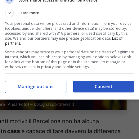
Store and/or access information on a device
Learn more
Your personal data will be processed and information from your device
(cookies, unique identifiers, and other device data) may be stored by,
accessed by and shared with 319 partners, or used specifically by this
site. We and our partners may use precise geolocation data.
List of
partners.
Some vendors may process your personal data on the basis of legitimate
interest, which you can object to by managing your options below. Look
for a link at the bottom of this page or in the site menu to manage or
withdraw consent in privacy and cookie settings.
Manage options
Consent
ere (Ansa Foto) – bolognasportnews.it
nti motivi: il Barcellona non ha alcuna
 in casa
e capace di fare davvero la differenza