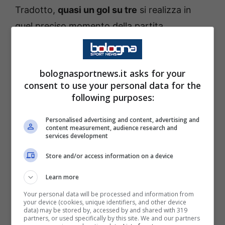
Tradotto,
quasi un gol su tre
si realizza in
quel preciso momento della partita.
Nessun’altra squadra condivide la stessa
statistica del Bologna. Si avvicina solo il
bolognasportnews.it asks for your
Napoli
con
5 reti tra il 46′ e il 60′.
Un dato
consent to use your personal data for the
che indica una particolare capacità da parte
following purposes:
della squadra di Italiano di riprendere energie
Personalised advertising and content, advertising and
nel quarto d’ora di pausa. Quindici minuti di
content measurement, audience research and
services development
pausa per studiare gli schemi di gioco e
scendere in campo con un’impronta
Store and/or access information on a device
fortemente offensiva.
Learn more
Your personal data will be processed and information from
Questo è stato un trend che ha
your device (cookies, unique identifiers, and other device
data) may be stored by, accessed by and shared with 319
accompagnato il Bologna sin dalla prima
partners, or used specifically by this site. We and our partners