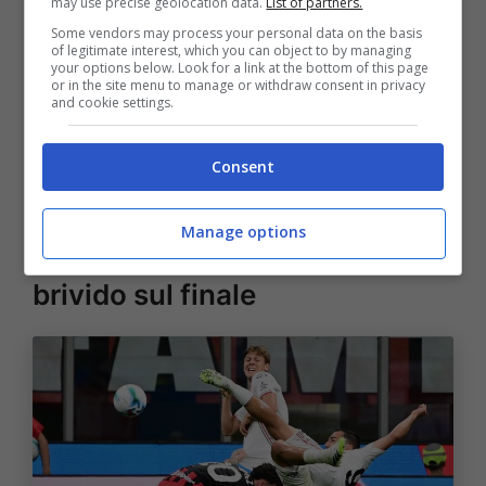
may use precise geolocation data.
List of partners.
vittoria, quella contro il
Como
con il gol al 59′
Some vendors may process your personal data on the basis
di Orsolini. Gli altri 5 sono nati contro il
Pisa
of legitimate interest, which you can object to by managing
your options below. Look for a link at the bottom of this page
(Odgaard al 53′), contro la
Fiorentina
or in the site menu to manage or withdraw consent in privacy
and cookie settings.
(Cambiaghi al 52′), contro il
Napoli
(Dallinga
al 50′) e gli ultimi due contro l’
Udinese
Consent
(doppietta di Pobega al 54′ e al 59′).
Manage options
Cremonese: attenzione al
brivido sul finale