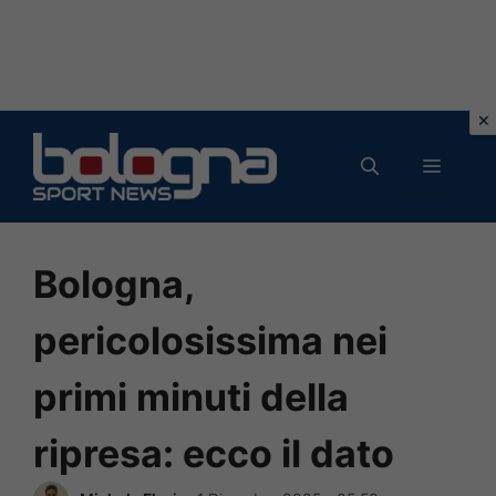
Vai
al
MENU
contenuto
Bologna,
pericolosissima nei
primi minuti della
ripresa: ecco il dato