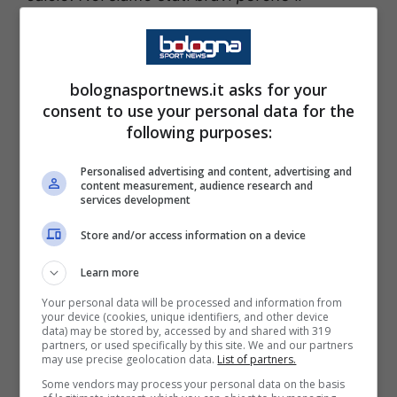
abbiamo schiacciati e li abbiamo messi lì.
Forse il primo tempo se stavamo 6-0 non
diceva niente nessuno…”
bolognasportnews.it asks for your
consent to use your personal data for the
Le parole di Bernardeschi al
following purposes:
termine di Maccabi Tel Aviv-
Personalised advertising and content, advertising and
content measurement, audience research and
Bologna
services development
Store and/or access information on a device
Il numero dieci commenta così la mancata
Learn more
qualificazione tra le prime dieci e il match di
stasera: “
Dispiace per il percorso che
Your personal data will be processed and information from
your device (cookies, unique identifiers, and other device
abbiamo fatto, sappiamo che due partite
data) may be stored by, accessed by and shared with 319
partners, or used specifically by this site. We and our partners
potevamo fare meglio e ci siamo complicati
may use precise geolocation data.
List of partners.
Some vendors may process your personal data on the basis
la vita da soli e questo ci deve far pensare.