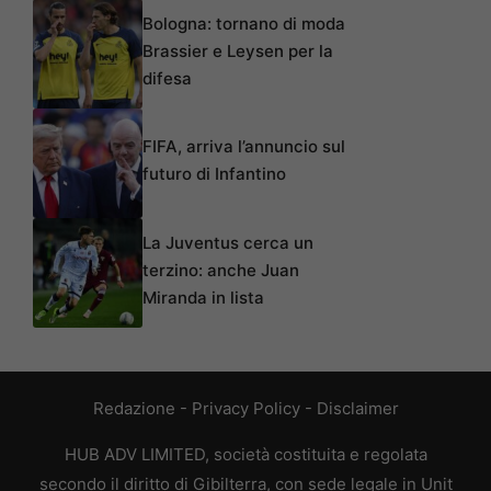
Bologna: tornano di moda
Brassier e Leysen per la
difesa
FIFA, arriva l’annuncio sul
futuro di Infantino
La Juventus cerca un
terzino: anche Juan
Miranda in lista
Redazione
-
Privacy Policy
-
Disclaimer
HUB ADV LIMITED, società costituita e regolata
secondo il diritto di Gibilterra, con sede legale in Unit