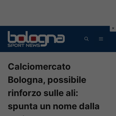
Vai
al
MENU
contenuto
Calciomercato
Bologna, possibile
rinforzo sulle ali:
spunta un nome dalla