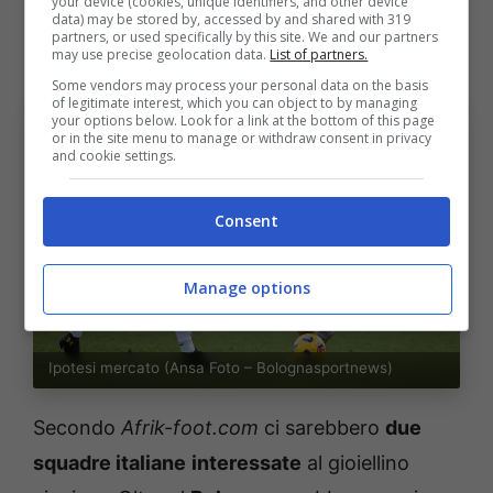
your device (cookies, unique identifiers, and other device
data) may be stored by, accessed by and shared with 319
partners, or used specifically by this site. We and our partners
Ipotesi mercato
may use precise geolocation data.
List of partners.
Some vendors may process your personal data on the basis
of legitimate interest, which you can object to by managing
your options below. Look for a link at the bottom of this page
or in the site menu to manage or withdraw consent in privacy
and cookie settings.
Consent
Manage options
Ipotesi mercato (Ansa Foto – Bolognasportnews)
Secondo
Afrik-foot.com
ci sarebbero
due
squadre italiane
interessate
al gioiellino