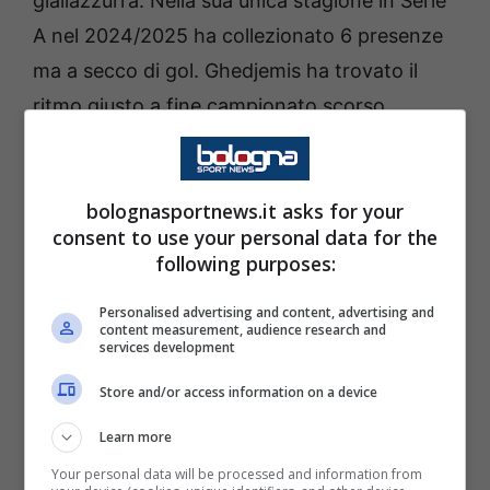
giallazzurra. Nella sua unica stagione in Serie
A nel 2024/2025 ha collezionato 6 presenze
ma a secco di gol. Ghedjemis ha trovato il
ritmo giusto a fine campionato scorso,
conquistandosi il premio di miglior giocatore
di marzo 2025.
bolognasportnews.it asks for your
consent to use your personal data for the
Per lui in questo inizio di stagione di
Serie B
following purposes:
14 presenze, 5 gol e 2 assist
, che gli sono
valsi il premio di
miglior giocatore del mese
Personalised advertising and content, advertising and
content measurement, audience research and
di settembre
. Questi ultimi rendimenti lo
services development
hanno messo sotto la lente d’ingrandimento
Store and/or access information on a device
anche della
nazionale algerina
, che sta
Learn more
valutando la chance di fargli indossare i colori
Your personal data will be processed and information from
della propria bandiera.