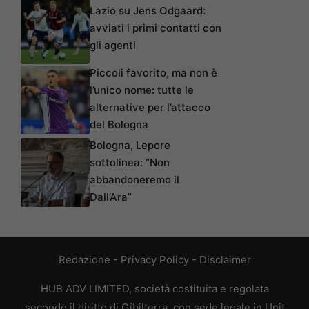
Lazio su Jens Odgaard:
avviati i primi contatti con
gli agenti
Piccoli favorito, ma non è
l’unico nome: tutte le
alternative per l’attacco
del Bologna
Bologna, Lepore
sottolinea: “Non
abbandoneremo il
Dall’Ara”
Redazione
-
Privacy Policy
-
Disclaimer
HUB ADV LIMITED, società costituita e regolata
secondo il diritto di Gibilterra, con sede legale in Unit