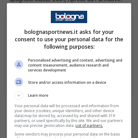
bolognasportnews.it asks for your
consent to use your personal data for the
following purposes:
Personalised advertising and content, advertising and
content measurement, audience research and
services development
Le parole di Bernabé sulla sfida di Coppa Italia contro il
Bologna. Bologna Sport News (Photo by Emmanuele
Store and/or access information on a device
Ciancaglini/Getty Images Via OneFootball)
Learn more
Il centrocampista esordisce parlando di cosa
Your personal data will be processed and information from
your device (cookies, unique identifiers, and other device
non ha funzionato contro l’
Udinese
: “
E’ stata
data) may be stored by, accessed by and shared with 319
partners, or used specifically by this site. We and our partners
una partita in cui abbiamo sbagliato sia a
may use precise geolocation data.
List of partners.
livello tecnico che tattico tante cose. Ci
Some vendors may process your personal data on the basis