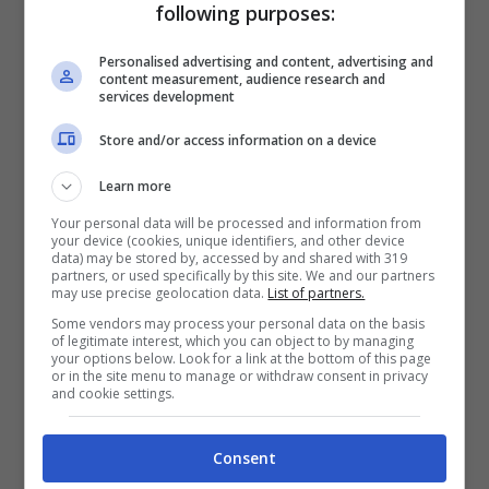
following purposes:
vogliamo. E anche
aumentare la probabilità di
Personalised advertising and content, advertising and
content measurement, audience research and
avere un risultato ottimo
services development
.
Store and/or access information on a device
Learn more
Sulla formazione in vista del
Bologna
invece,
Your personal data will be processed and information from
your device (cookies, unique identifiers, and other device
Carlos Cuesta
dice di ragionare
sulla
data) may be stored by, accessed by and shared with 319
partners, or used specifically by this site. We and our partners
possibilità di cambiare qualcosa
per la sfida
may use precise geolocation data.
List of partners.
del “Dall’Ara” valida per gli ottavi di finale di
Some vendors may process your personal data on the basis
of legitimate interest, which you can object to by managing
Coppa Italia
.
your options below. Look for a link at the bottom of this page
or in the site menu to manage or withdraw consent in privacy
and cookie settings.
Dobbiamo capire come
Consent