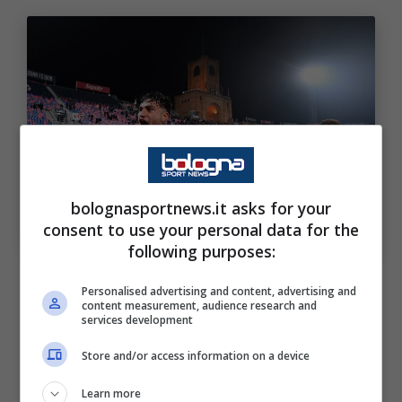
Le parole di Castro al termine di Bologna-Parma.
bolognasportnews.it asks for your
Bologna Sport News (Photo by Alessandro
consent to use your personal data for the
Sabattini/Getty Images Via OneFootball)
following purposes:
Poi prosegue: “
Il Parma ti fa fare queste
Personalised advertising and content, advertising and
content measurement, audience research and
partite, non è facile ma l’abbiamo risolta e
services development
abbiamo passato il turno
“. Infine chiosa su
Store and/or access information on a device
Immobile: “
Da piccolo guardavo le sue partite
e i suoi gol, ora giocare con lui è una
Learn more