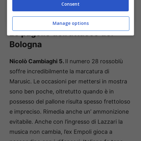
Consent
Le pagelle del centrocampo del Bologna. Bologna Sport
News (Photo by Marco Rosi – SS Lazio/Getty Images
Via OneFootball)
Manage options
Le pagelle dell’attacco del
Bologna
Nicolò Cambiaghi 5.
Il numero 28 rossoblù
soffre incredibilmente la marcatura di
Marusic. Le occasioni per mettersi in mostra
sono ben poche, oltretutto quando è in
possesso del pallone risulta spesso frettoloso
e impreciso. Rimedia anche un’ ammonizione
evitabile. Anche con l’ingresso di Lazzari la
musica non cambia, l’ex Empoli gioca a