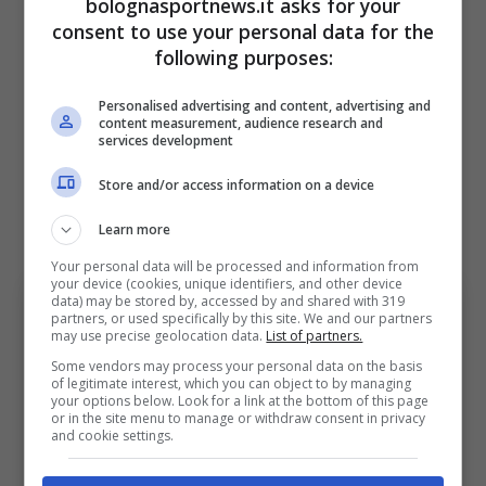
bolognasportnews.it asks for your
Rimedia pochi istanti più tardi facendosi
consent to use your personal data for the
following purposes:
trovare pronto e spingendo in porta
l’importante gol del pareggio. Nella ripresa
Personalised advertising and content, advertising and
content measurement, audience research and
aumenta il ritmo, diventando provvidenziale
services development
in fase di sviluppo di gioco. Una sua giocata
Store and/or access information on a device
in extremis confeziona un’occasione non
capitalizzata da Ferguson.
Learn more
Your personal data will be processed and information from
your device (cookies, unique identifiers, and other device
data) may be stored by, accessed by and shared with 319
partners, or used specifically by this site. We and our partners
may use precise geolocation data.
List of partners.
Some vendors may process your personal data on the basis
of legitimate interest, which you can object to by managing
your options below. Look for a link at the bottom of this page
or in the site menu to manage or withdraw consent in privacy
and cookie settings.