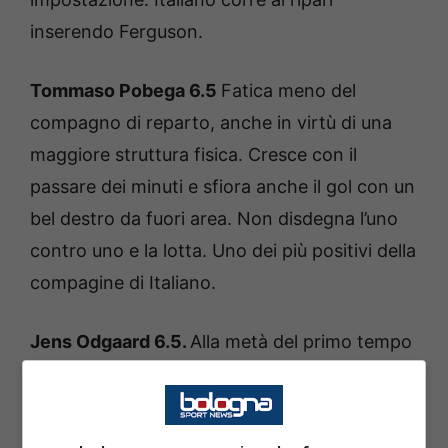
inserendo Ferguson.
Tommaso Pobega 6.5
Fatica meno del
compagno di reparto, anche in virtù di una
maggiore struttura fisica. Cresce con il
passare dei minuti e sfiora anche il gol con un
bel destro da fuori area. Non disdegna l’uno
contro uno e la lotta. Uno dei più positivi della
compagine di Italiano.
Jens Odgaard 6.5.
Alla metà del primo tempo
riceve un regalo di Natale anticipato da
Marusic, tuttavia scarta la carta troppo
velocemente, centrando in pieno Provedel.