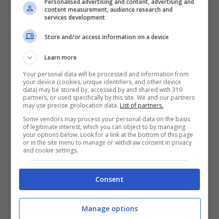
Personalised advertising and content, advertising and
Parlando di recuperi, l’allenatore della
content measurement, audience research and
services development
Fortitudo svela il rientro di Imbrò e i
Store and/or access information on a device
rallentamenti di Moore. Harris sarà il suo
sostituto anche per i prossimi impegni della
Learn more
Effe, e fin qui si sta confermando un pezzo
Your personal data will be processed and information from
your device (cookies, unique identifiers, and other device
importante.
data) may be stored by, accessed by and shared with 319
partners, or used specifically by this site. We and our partners
may use precise geolocation data.
List of partners.
Some vendors may process your personal data on the basis
of legitimate interest, which you can object to by managing
Imbrò domani dovrebbe
your options below. Look for a link at the bottom of this page
or in the site menu to manage or withdraw consent in privacy
riprendere con la squadra.
and cookie settings.
Per Moore c’è stato un
Consent
rallentamento già prima
della partita. Ieri ha fatto
Manage options
una visita. È guarito un