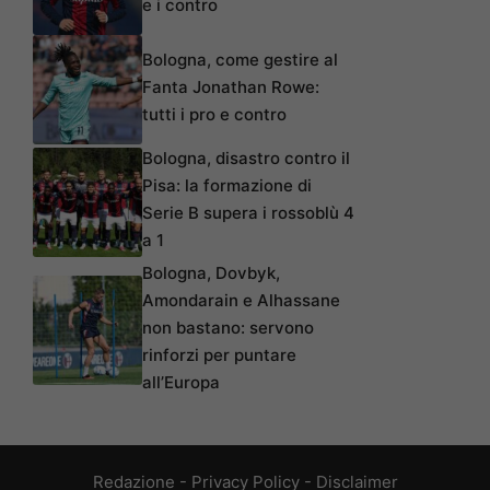
e i contro
Bologna, come gestire al
Fanta Jonathan Rowe:
tutti i pro e contro
Bologna, disastro contro il
Pisa: la formazione di
Serie B supera i rossoblù 4
a 1
Bologna, Dovbyk,
Amondarain e Alhassane
non bastano: servono
rinforzi per puntare
all’Europa
Redazione
-
Privacy Policy
-
Disclaimer