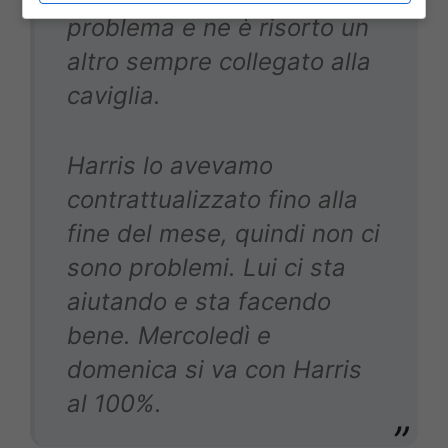
problema e ne è risorto un
altro sempre collegato alla
caviglia.
Harris lo avevamo
contrattualizzato fino alla
fine del mese, quindi non ci
sono problemi. Lui ci sta
aiutando e sta facendo
bene. Mercoledì e
domenica si va con Harris
al 100%.