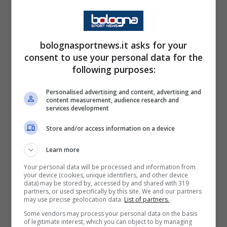
Per calarsi a pieno nella nuova realtà c’è stato
bisogno anche di qualche provocazione da
bolognasportnews.it asks for your
consent to use your personal data for the
parte di mister Italiano: “
Se Fede vuole
following purposes:
tornare a essere chi è stato sa già cosa fare.
Noi abbiamo bisogno di lui, non di un altro”.
Personalised advertising and content, advertising and
content measurement, audience research and
Già contro Udinese e Salisburgo l’esterno ha
services development
dimostrato essere determinante. Ma in
Store and/or access information on a device
Europa è esploso.
Learn more
Your personal data will be processed and information from
La favola di Bernardeschi
your device (cookies, unique identifiers, and other device
data) may be stored by, accessed by and shared with 319
partners, or used specifically by this site. We and our partners
E’ proprio il palcoscenico europeo quello su
may use precise geolocation data.
List of partners.
Some vendors may process your personal data on the basis
cui Federico è tornato a mostrare tutto il suo
of legitimate interest, which you can object to by managing