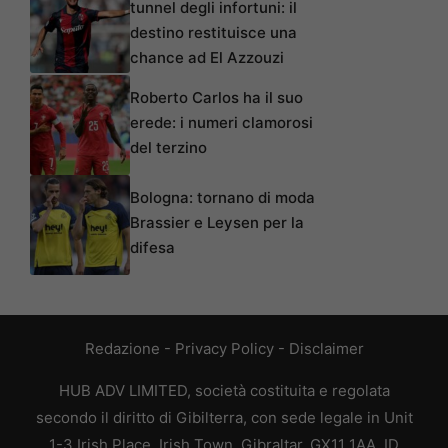
tunnel degli infortuni: il
destino restituisce una
chance ad El Azzouzi
Roberto Carlos ha il suo
erede: i numeri clamorosi
del terzino
Bologna: tornano di moda
Brassier e Leysen per la
difesa
Redazione
-
Privacy Policy
-
Disclaimer
HUB ADV LIMITED, società costituita e regolata
secondo il diritto di Gibilterra, con sede legale in Unit
1-3 Irish Place, Irish Town, Gibraltar, GX11 1AA, ID