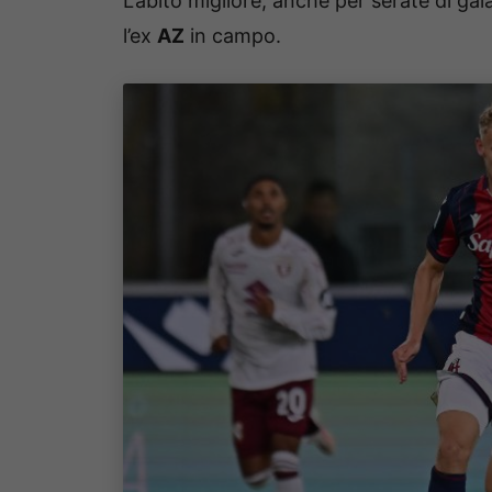
L’abito migliore, anche per serate di gal
l’ex
AZ
in campo.