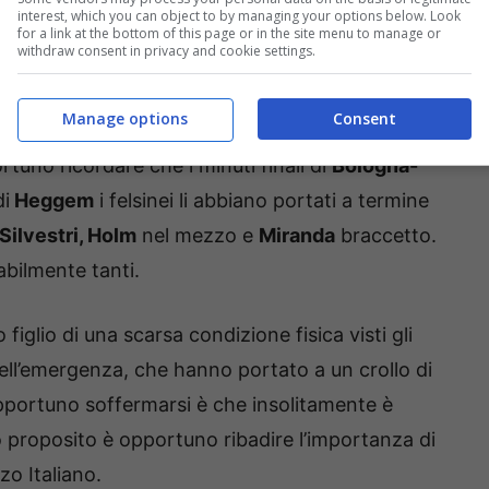
interest, which you can object to by managing your options below. Look
 squadra in piena emergenza infortuni, che ha
for a link at the bottom of this page or in the site menu to manage or
withdraw consent in privacy and cookie settings.
tazioni di Vincenzo Italiano.
Manage options
Consent
 assenze della formazione rossoblù, sono ben
rtuno ricordare che i minuti finali di
Bologna-
di
Heggem
i felsinei li abbiano portati a termine
Silvestri, Holm
nel mezzo e
Miranda
braccetto.
abilmente tanti.
 figlio di una scarsa condizione fisica visti gli
 dell’emergenza, che hanno portato a un crollo di
opportuno soffermarsi è che insolitamente è
to proposito è opportuno ribadire l’importanza di
zo Italiano.