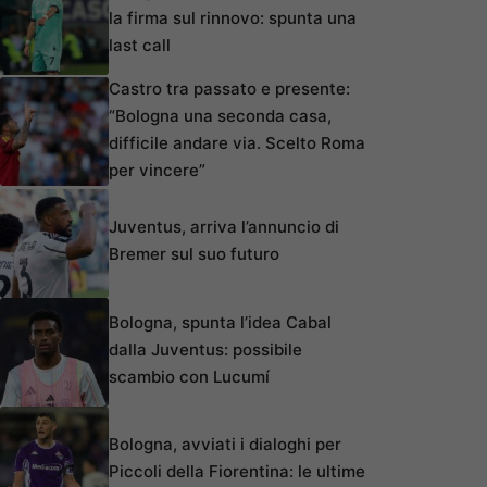
la firma sul rinnovo: spunta una
last call
Castro tra passato e presente:
“Bologna una seconda casa,
difficile andare via. Scelto Roma
per vincere”
Juventus, arriva l’annuncio di
Bremer sul suo futuro
Bologna, spunta l’idea Cabal
dalla Juventus: possibile
scambio con Lucumí
Bologna, avviati i dialoghi per
Piccoli della Fiorentina: le ultime