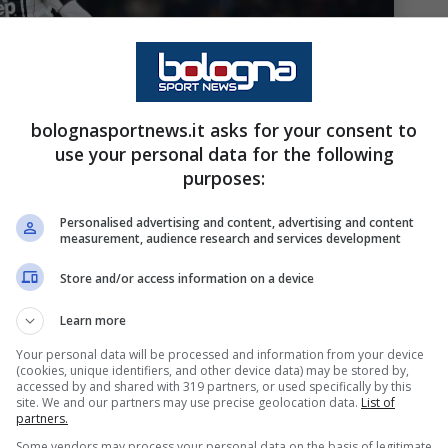
bolognasportnews.it asks for your consent to
use your personal data for the following
purposes:
Personalised advertising and content, advertising and content
measurement, audience research and services development
Store and/or access information on a device
Learn more
novembre. I motivi del calo. C’è un aspetto che non deve
Your personal data will be processed and information from your device
o Sabattini/Getty Images Via OneFootball)
(cookies, unique identifiers, and other device data) may be stored by,
accessed by and shared with 319 partners, or used specifically by this
site. We and our partners may use precise geolocation data.
List of
di trovare alibi, sia chiaro, ma di portare alla
partners.
ono rilevate. Giocare ogni tre giorni è
Some vendors may process your personal data on the basis of legitimate