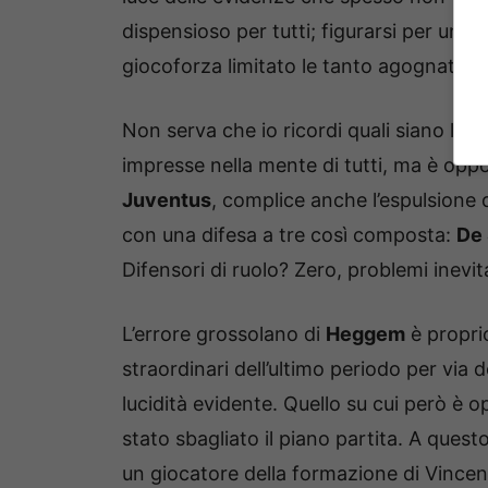
dispensioso per tutti; figurarsi per una
giocoforza limitato le tanto agognate ro
Non serva che io ricordi quali siano le
impresse nella mente di tutti, ma è oppo
Juventus
, complice anche l’espulsione 
con una difesa a tre così composta:
De 
Difensori di ruolo? Zero, problemi inevit
L’errore grossolano di
Heggem
è proprio
straordinari dell’ultimo periodo per via
lucidità evidente. Quello su cui però è 
stato sbagliato il piano partita. A ques
un giocatore della formazione di Vincen