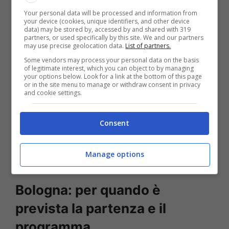
Your personal data will be processed and information from
Difensori
: De Silvestri, Heggem, Holm,
your device (cookies, unique identifiers, and other device
data) may be stored by, accessed by and shared with 319
Lucumi, Lykogiannis, Miranda, Tomasevic,
partners, or used specifically by this site. We and our partners
may use precise geolocation data.
List of partners.
Vitik, Zortea.
Some vendors may process your personal data on the basis
of legitimate interest, which you can object to by managing
your options below. Look for a link at the bottom of this page
Centrocampisti
: Fabbian, Ferguson, Moro,
or in the site menu to manage or withdraw consent in privacy
and cookie settings.
Pobega, Sulemana.
Consent
Attaccanti
: Bernardeschi, Cambiaghi, Castro,
Dallinga, Dominguez, Immobile, Odgaard,
Manage options
Orsolini, Rowe.
Bologna: per quando è
prevista la partenza e il
programma