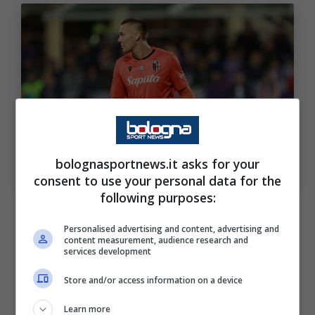
Bologna: c’è un rientro fondamentale. Bologna Sport
News (Photo by Gabriele Maltinti/Getty Images Via
bolognasportnews.it asks for your
OneFootball)
consent to use your personal data for the
following purposes:
Andiamo a riportare di seguito l’elenco
Personalised advertising and content, advertising and
completo dei convocati:
content measurement, audience research and
services development
Portieri
: Franceschelli, Pessina, Ravaglia,
Store and/or access information on a device
Skorupski.
Learn more