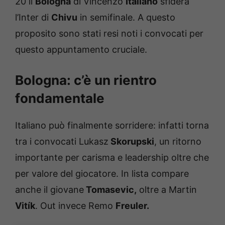
20 il
Bologna
di Vincenzo
Italiano
sfiderà
l’Inter di
Chivu
in semifinale. A questo
proposito sono stati resi noti i convocati per
questo appuntamento cruciale.
Bologna: c’è un rientro
fondamentale
Italiano può finalmente sorridere: infatti torna
tra i convocati Lukasz
Skorupski
, un ritorno
importante per carisma e leadership oltre che
per valore del giocatore. In lista compare
anche il giovane
Tomasevic,
oltre a Martin
Vitík
. Out invece Remo
Freuler.