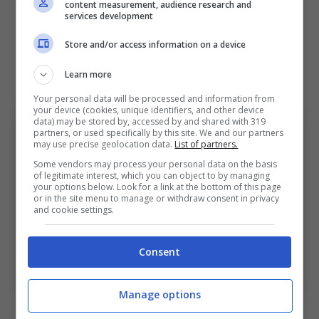
content measurement, audience research and
sconfitta avuta per due a zero contro il
services development
Bologna
al Dall’Ara. Quando Conte in
Store and/or access information on a device
conferenza stampa fu protagonista di uno
Learn more
sfogo ormai celebre.
Your personal data will be processed and information from
your device (cookies, unique identifiers, and other device
data) may be stored by, accessed by and shared with 319
partners, or used specifically by this site. We and our partners
may use precise geolocation data.
List of partners.
Some vendors may process your personal data on the basis
of legitimate interest, which you can object to by managing
your options below. Look for a link at the bottom of this page
or in the site menu to manage or withdraw consent in privacy
and cookie settings.
Consent
Bologna, i precedenti con la finalista della Supercoppa
Italiana. Bolognasportnews (Foto di Yasser
Bakhsh/Getty Images Via One Football)
Manage options
Bologna, i rossoblù si