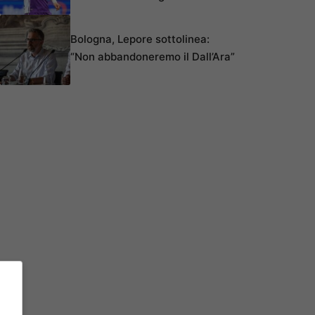
Bologna, Lepore sottolinea:
“Non abbandoneremo il Dall’Ara”