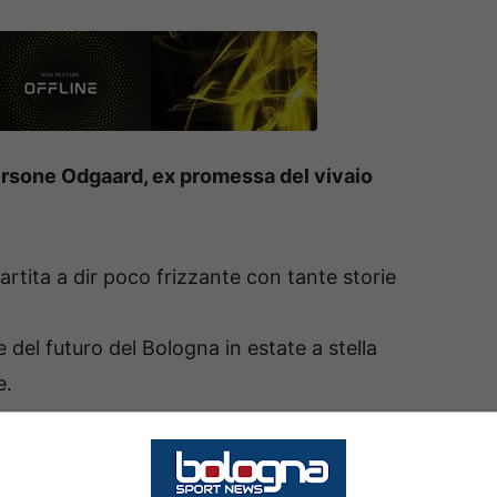
persone Odgaard, ex promessa del vivaio
artita a dir poco frizzante con tante storie
e del futuro del Bologna in estate a stella
e.
stato all’Inter nel corso della passate sessioni di