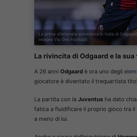
La prima sfortunata avventura in Italia di Odgaar
Images Via One Football)
La rivincita di Odgaard e la sua 
A 26 anni
Odgaard
è ora uno degli
elem
giocatore è diventato il trequartista titol
La partita con la
Juventus
ha dato chia
fatica a fluidificare il proprio gioco tra
a meno di lui.
Anche a causa dell’espulsione di
Hegge