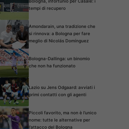
Bologna, infortunio per Casale: i
tempi di recupero
Amondarain, una tradizione che
si rinnova: a Bologna per fare
meglio di Nicolás Domínguez
Bologna-Dallinga: un binomio
che non ha funzionato
Lazio su Jens Odgaard: avviati i
primi contatti con gli agenti
Piccoli favorito, ma non è l’unico
nome: tutte le alternative per
l’attacco del Bologna