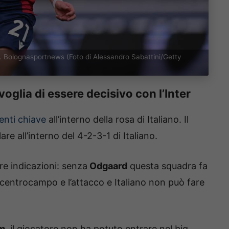
d. Bolognasportnews (Foto di Alessandro Sabattini/Getty
voglia di essere decisivo con l’Inter
enti chiave
all’interno della rosa di Italiano. Il
are all’interno del 4-2-3-1 di Italiano.
re indicazioni: senza
Odgaard
questa squadra fa
 il centrocampo e l’attacco e Italiano non può fare
m
, il giocatore non ha potuto entrare nel big