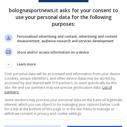
bolognasportnews.it asks for your consent to
e con l’Inter c’è
Jens Odgaard
. Non tutti se lo
use your personal data for the following
iù grandi stelle del vivaio nerazzurro tra il 2017
purposes:
Personalised advertising and content, advertising and content
measurement, audience research and services development
ura in Italia di Odgaard
Store and/or access information on a device
anile dell’Inter, il giocatore è stato acquistato
Learn more
 Politano
. Avventura terminata con una sola
Your personal data will be processed and information from your device
(cookies, unique identifiers, and other device data) may be stored by,
accessed by and shared with 319 partners, or used specifically by this
site. We and our partners may use precise geolocation data.
List of
partners.
tura all’
Heerenveen
in Olanda, dove sigla sette
Some vendors may process your personal data on the basis of legitimate
interest, which you can object to by managing your options below. Look
io tra il Lugano e il Pescara in Serie B.
for a link at the bottom of this page or in the site menu to manage or
withdraw consent in privacy and cookie settings.
lkmaar
e il resto è storia. Il danese in Olanda si