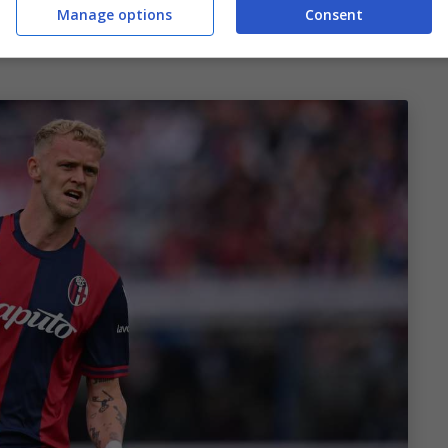
Manage options
Consent
no e mezzo, il Bologna di
Sartori
punta su di lui