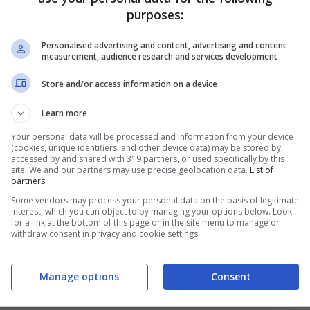
iera netta i campani con le reti di
Lucumì e
purposes:
oli che da quel momento in poi ha cambiato
Personalised advertising and content, advertising and content
a di più a giocatori come
Neres e Lang,
rispetto
measurement, audience research and services development
Store and/or access information on a device
di Conte
Learn more
Your personal data will be processed and information from your device
(cookies, unique identifiers, and other device data) may be stored by,
sere ancora per
Juan Jesus
con
Buongiorno
che
accessed by and shared with 319 partners, or used specifically by this
site. We and our partners may use precise geolocation data.
List of
 trequarti spazio a
Elmas
, con
Hojlund
che
partners.
aku
dovrebbe essere in panchina dopo il
Some vendors may process your personal data on the basis of legitimate
interest, which you can object to by managing your options below. Look
for a link at the bottom of this page or in the site menu to manage or
withdraw consent in privacy and cookie settings.
orenzo, Rrahmani, Juan Jesus; Politano,
Manage options
Consent
 Højlund, Elmas. All. Conte.