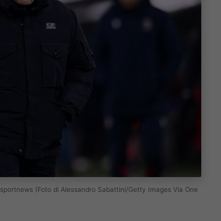
nasportnews (Foto di Alessandro Sabattini/Getty Images Via One