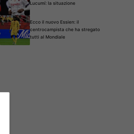
Lucumí: la situazione
Ecco il nuovo Essien: il
centrocampista che ha stregato
tutti al Mondiale