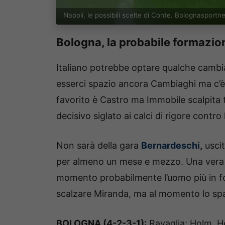
Napoli, le possibili scelte di Conte. Bolognaspor
Bologna, la probabile formazion
Italiano potrebbe optare qualche cambia
esserci spazio ancora Cambiaghi ma c’è 
favorito è Castro ma Immobile scalpita 
decisivo siglato ai calci di rigore contro l
Non sarà della gara
Bernardeschi
,
uscit
per almeno un mese e mezzo. Una vera e
momento probabilmente l’uomo più in fo
scalzare Miranda, ma al momento lo spag
BOLOGNA (4-2-3-1):
Ravaglia; Holm, H