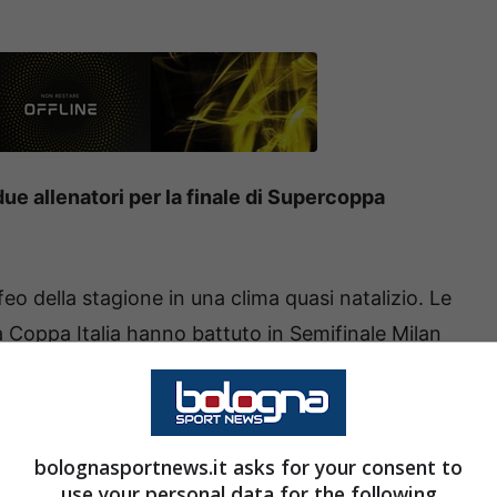
due allenatori per la finale di Supercoppa
feo della stagione in una clima quasi natalizio. Le
lla Coppa Italia hanno battuto in Semifinale Milan
i gol di
Neres e Hojlund
, mentre i felsinei ai
 tempi regolamentari.
bolognasportnews.it asks for your consent to
’anno allo stadio Dall’Ara a inizio novembre,
use your personal data for the following