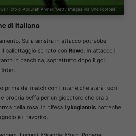
tnews (Foto di Abdullah Ahmed/Getty Images Via One Football)
e di Italiano
mento. Sulla sinistra in attacco potrebbe
il ballottaggio serrato con
Rowe.
In attacco il
tanto in panchina, soprattutto dopo il gol
’Inter.
o prima del match con l’Inter e che starà fuori
 propria beffa per un giocatore che era al
rma della rosa. In difesa
Lykogiannis
potrebbe
nolo è il favorito.
eggem, Lucumì, Miranda; Moro, Pobega;