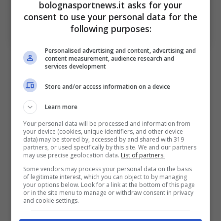
bolognasportnews.it asks for your
Le parole di De Silvestri sulla partita di domani e sulla
forza mentale necessaria per vincere. Bologna Sport
consent to use your personal data for the
News (Photo by Marco Rosi – SS Lazio/Getty Images
following purposes:
Via OneFootball)
Personalised advertising and content, advertising and
C’è ansia per domani? La risposta di
De
content measurement, audience research and
services development
Silvestri
: “
Io vado a braccio su quelle che
Store and/or access information on a device
sono le mie sensazioni. Metto a disposizione
la mia esperienza di 20 anni di Serie A. Il
Learn more
nostro gruppo sono tre anni che performa a
Your personal data will be processed and information from
your device (cookies, unique identifiers, and other device
livello incredibile. Io sono orgoglioso di
data) may be stored by, accessed by and shared with 319
partners, or used specifically by this site. We and our partners
essere il capitano di questa squadra. C’è una
may use precise geolocation data.
List of partners.
grande predisposizione alla voglia di fare
Some vendors may process your personal data on the basis
of legitimate interest, which you can object to by managing
gruppo. Tutti sono coinvolti nelle dinamiche
your options below. Look for a link at the bottom of this page
or in the site menu to manage or withdraw consent in privacy
dello spogliatoio”.
and cookie settings.