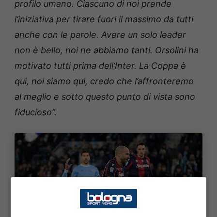
profilo umano. Ciascuno di noi prende
l’iniziativa per tirare fuori il massimo da tutti
anche con le parole. Avere un solo leader
non è bello, noi ne abbiamo tanti. Orsolini ha
motivato tutti prima dell’Inter. La Coppa è
qui, noi siamo qui, credo che l’affronteremo
al meglio e sotto questo punto di vista sono
fiducioso”.