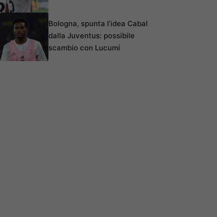
Bologna, spunta l’idea Cabal
dalla Juventus: possibile
scambio con Lucumí