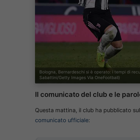
Bologna, Bernardeschi si è operato: i tempi di r
Sabattini/Getty Images Via OneFootball)
Il comunicato del club e le parole
Questa mattina, il club ha pubblicato su
comunicato ufficiale
: