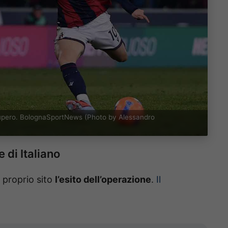
ecupero. BolognaSportNews (Photo by Alessandro
 di Italiano
l proprio sito
l’esito dell’operazione
.
Il