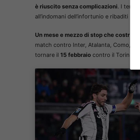
è riuscito senza complicazioni
. I temp
all’indomani dell’infortunio e ribaditi oggi
Un mese e mezzo di stop che costringer
match contro Inter, Atalanta, Como, Mil
tornare il
15 febbraio
contro il Torino, o