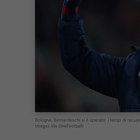
Bologna, Bernardeschi si è operato: i tempi di rec
Images Via OneFootball)