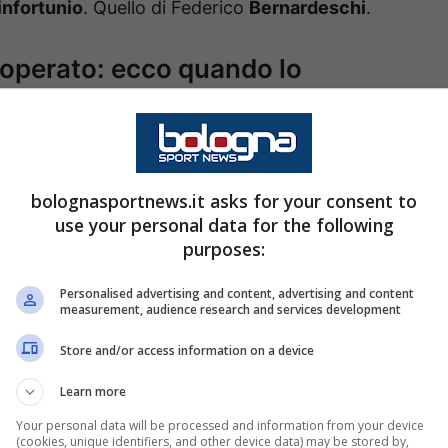
infortunio
. Quello di Federico
Bernardeschi
.
 operato: ecco quando lo
 mentre viveva il suo momento migliore, Federico
op
. Nella
semifinale di Supercoppa
contro l’Inter,
bolognasportnews.it asks for your consent to
empo per un brutto colpa alla spalla e non ha
use your personal data for the following
purposes:
Personalised advertising and content, advertising and content
measurement, audience research and services development
 rientrata in Italia e ha goduto di un giorno di
una volta atterrato, si è recato
a Sassuolo con il
Store and/or access information on a device
Learn more
Your personal data will be processed and information from your device
o dal dottor Giuseppe Porcellini e l’intervento
(cookies, unique identifiers, and other device data) may be stored by,