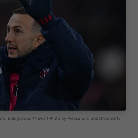
upero. BolognaSportNews (Photo by Alessandro Sabattini/Getty