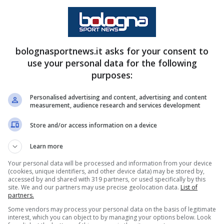
cchi su di lui. Secondo il
De Telegraaf
, il
ltre al Bologna sul marocchino ci sarebbero
a in stagione ha collezionato 16 presenze
ato per 1,5 milioni di euro nel 2023, ora
bolognasportnews.it asks for your consent to
use your personal data for the following
lla tra i
15 e i 20 milioni
di euro. Prezzo
purposes:
i il Bologna sembra abbastanza coperto, avendo
Personalised advertising and content, advertising and content
measurement, audience research and services development
, centrocampista centrale ventenne che limita
Store and/or access information on a device
e 7 assist in 30 presenze in campionato,
Learn more
 hanno messo gli occhi metà squadre d’Europa
Your personal data will be processed and information from your device
(cookies, unique identifiers, and other device data) may be stored by,
Bologna
.
accessed by and shared with 319 partners, or used specifically by this
site. We and our partners may use precise geolocation data.
List of
partners.
erica, due nomi per rinforzare la
Some vendors may process your personal data on the basis of legitimate
interest, which you can object to by managing your options below. Look