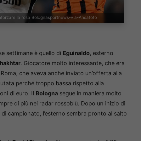
inforzare la rosa Bolognasportnews-via-Ansafoto
e settimane è quello di
Eguinaldo
, esterno
hakhtar
. Giocatore molto interessante, che era
Roma, che aveva anche inviato un’offerta alla
fiutata perché troppo bassa rispetto alla
oni di euro. Il
Bologna
segue in maniera molto
mpre di più nei radar rossoblù. Dopo un inizio di
te di campionato, l’esterno sembra pronto al salto