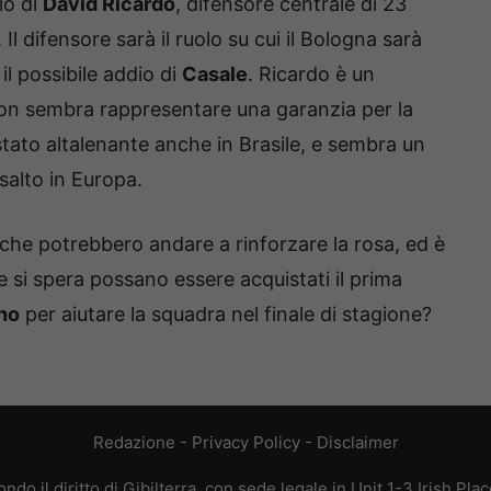
lo di
David Ricardo
, difensore centrale di 23
. Il difensore sarà il ruolo su cui il Bologna sarà
il possibile addio di
Casale
. Ricardo è un
on sembra rappresentare una garanzia per la
 stato altalenante anche in Brasile, e sembra un
salto in Europa.
 che potrebbero andare a rinforzare la rosa, ed è
e si spera possano essere acquistati il prima
ano
per aiutare la squadra nel finale di stagione?
Redazione
-
Privacy Policy
-
Disclaimer
do il diritto di Gibilterra, con sede legale in Unit 1-3 Irish Pla