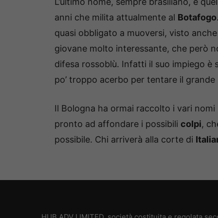
L’ultimo nome, sempre brasiliano, è quel
anni che milita attualmente al
Botafogo
quasi obbligato a muoversi, visto anche 
giovane molto interessante, che però n
difesa rossoblù. Infatti il suo impiego è
po’ troppo acerbo per tentare il grande 
Il Bologna ha ormai raccolto i vari nomi
pronto ad affondare i possibili
colpi
, ch
possibile. Chi arriverà alla corte di
Itali
HUB ADV LIMITED, società costituita e regolata secon