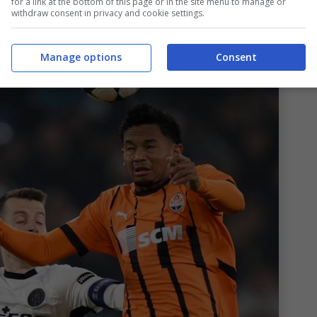
for a link at the bottom of this page or in the site menu to manage or
withdraw consent in privacy and cookie settings.
Manage options
Consent