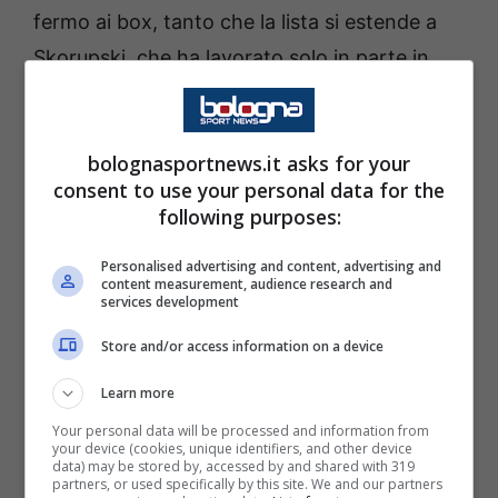
fermo ai box, tanto che la lista si estende a
Skorupski, che ha lavorato solo in parte in
gruppo, Casale, ancora in convalescenza,
Bernardeschi (appena operato), e poi lo
bolognasportnews.it asks for your
squalificato Heggem. Ciò condiziona sia le
consent to use your personal data for the
scelte di campo di Italiano che quelle
following purposes:
societarie.
Personalised advertising and content, advertising and
content measurement, audience research and
Summit mercato della
services development
dirigenza rossoblu
Store and/or access information on a device
Learn more
E’ proprio in questo contesto che la società
Your personal data will be processed and information from
ne ha approfittato per riunirsi e discutere
your device (cookies, unique identifiers, and other device
data) may be stored by, accessed by and shared with 319
delle possibili mosse in entrata per la
partners, or used specifically by this site. We and our partners