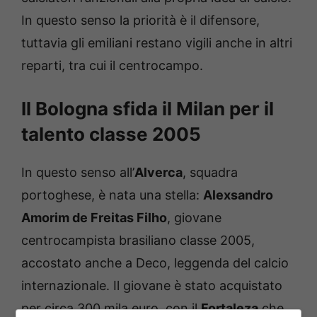
In questo senso la priorità è il difensore,
tuttavia gli emiliani restano vigili anche in altri
reparti, tra cui il centrocampo.
Il Bologna sfida il Milan per il
talento classe 2005
In questo senso all’
Alverca
, squadra
portoghese, è nata una stella:
Alexsandro
Amorim de Freitas Filho
, giovane
centrocampista brasiliano classe 2005,
accostato anche a Deco, leggenda del calcio
internazionale. Il giovane è stato acquistato
per circa 300 mila euro, con il
Fortaleza
che