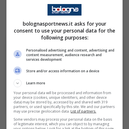
mantiene il 50% dei diritti economici, ma ora
ha una valutazione di 6 milioni di euro per
bolognasportnews.it asks for your
l’80% del cartellino.
consent to use your personal data for the
following purposes:
Personalised advertising and content, advertising and
content measurement, audience research and
services development
Store and/or access information on a device
Learn more
Your personal data will be processed and information from
Il Bologna sfida il Milan per il talento classe 2005.
your device (cookies, unique identifiers, and other device
Bologna Sport News (Photo by Alessandro
data) may be stored by, accessed by and shared with 319
Sabattini/Getty Images Via OneFootball)
partners, or used specifically by this site. We and our partners
may use precise geolocation data.
List of partners.
Some vendors may process your personal data on the basis
Il City Football Group e il
Milan
, stando a
of legitimate interest, which you can object to by managing
your options below. Look for a link at the bottom of this page