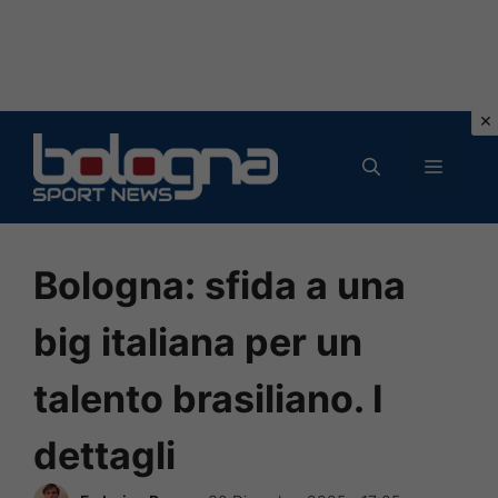
Vai
al
MENU
contenuto
Bologna: sfida a una
big italiana per un
talento brasiliano. I
dettagli