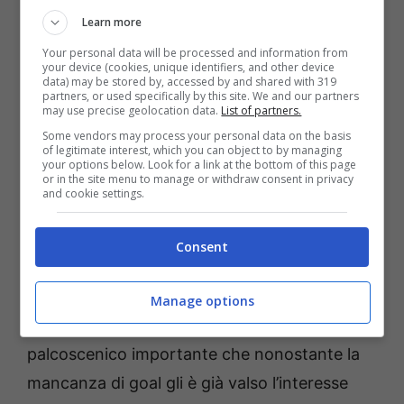
Escludendo quindi il goal di Coppa, per risalire
Learn more
all’ultima rete firmata da Castro bisogna
Your personal data will be processed and information from
your device (cookies, unique identifiers, and other device
proprio fermarsi a quel 2 novembre contro il
data) may be stored by, accessed by and shared with 319
partners, or used specifically by this site. We and our partners
Parma. Da lì qualcosa si è rotto e il
may use precise geolocation data.
List of partners.
centravanti non è più riuscito a firmare sul
Some vendors may process your personal data on the basis
of legitimate interest, which you can object to by managing
tabellino marcatori, ne in Supercoppa ne in
your options below. Look for a link at the bottom of this page
or in the site menu to manage or withdraw consent in privacy
Europa League.
and cookie settings.
Quale futuro per Castro?
Consent
Come detto l’attaccante del Bologna deve
Manage options
trovare il graffio anche in Europa,
palcoscenico importante che nonostante la
mancanza di goal gli è già valso l’interesse