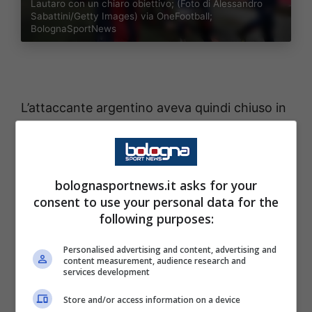
Lautaro con un chiaro obiettivo; (Foto di Alessandro
Sabattini/Getty Images) via OneFootball;
BolognaSportNews
L’attaccante argentino aveva quindi chiuso in
bellezza la sua prima stagione completa nel
nostro campionato, contando ben 10 goal e 8
assist. Anche quest’anno sembrava iniziato in
bolognasportnews.it asks for your
grande stile, segnando contro Genoa e
consent to use your personal data for the
following purposes:
Fiorentina, e trovando la prima doppietta in
carriera contro contro il Parma in
Personalised advertising and content, advertising and
content measurement, audience research and
campionato, per poi punire nuovamente gli
services development
emiliani in Coppa Italia.
Store and/or access information on a device