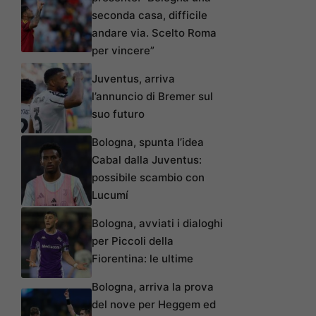
seconda casa, difficile
andare via. Scelto Roma
per vincere”
Juventus, arriva
l’annuncio di Bremer sul
suo futuro
Bologna, spunta l’idea
Cabal dalla Juventus:
possibile scambio con
Lucumí
Bologna, avviati i dialoghi
per Piccoli della
Fiorentina: le ultime
Bologna, arriva la prova
del nove per Heggem ed