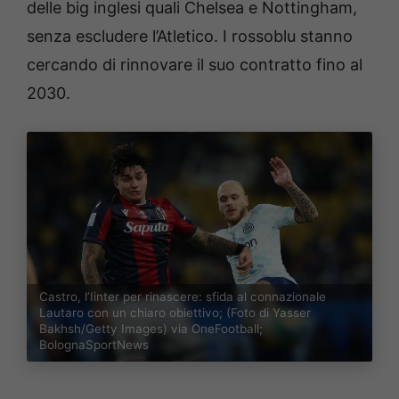
delle big inglesi quali Chelsea e Nottingham,
senza escludere l’Atletico. I rossoblu stanno
cercando di rinnovare il suo contratto fino al
2030.
Castro, l’Iinter per rinascere: sfida al connazionale
Lautaro con un chiaro obiettivo; (Foto di Yasser
Bakhsh/Getty Images) via OneFootball;
BolognaSportNews