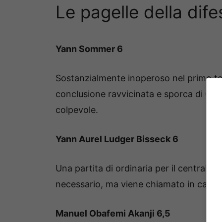
Le pagelle della difes
Yann Sommer 6
Sostanzialmente inoperoso nel primo temp
conclusione ravvicinata e sporca di Castr
colpevole.
Yann Aurel Ludger Bisseck 6
Una partita di ordinaria per il centrale 
necessario, ma viene chiamato in causa
Manuel Obafemi Akanji 6,5