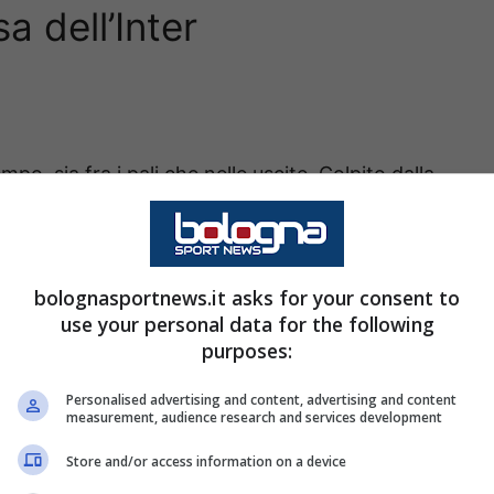
a dell’Inter
o, sia fra i pali che nelle uscite. Colpito dalla
o, il pallone finisce in porta. Non lo riteniamo
bolognasportnews.it asks for your consent to
use your personal data for the following
purposes:
tedesco che fa valere la sua fisicità quando
Personalised advertising and content, advertising and content
 pochissime volte.
measurement, audience research and services development
Store and/or access information on a device