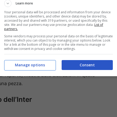
Learn more
 dalle velleità offensive del Bologna, ma ha il
Your personal data will be processed and information from your device
(cookies, unique identifiers, and other device data) may be stored by,
gersi in avanti quando necessario.
accessed by and shared with 319 partners, or used specifically by this
site. We and our partners may use precise geolocation data.
List of
partners.
Some vendors may process your personal data on the basis of legitimate
interest, which you can object to by managing your options below. Look
for a link at the bottom of this page or in the site menu to manage or
withdraw consent in privacy and cookie settings.
racoloso Ravaglia, dietro quando puntato da Rowe
nche un giallo. Sovrastato dal 33′ da Odgaard
Manage options
Consent
empo per gli ospiti. In difesa non deve fare
i reparto, mostra delle distrazioni in quelle
una pezza.
dell’Inter