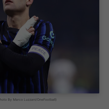
Photo By Marco Luzzani/OneFootball)