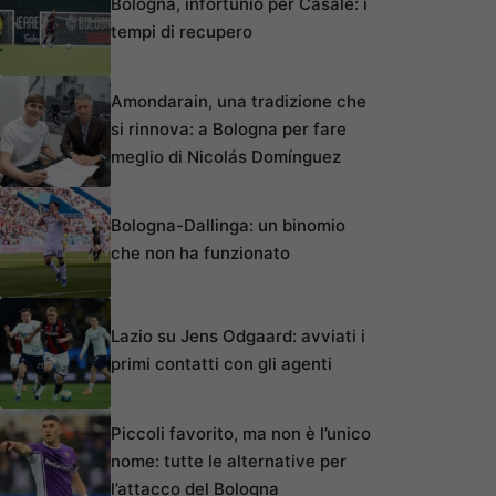
Bologna, infortunio per Casale: i
tempi di recupero
Amondarain, una tradizione che
si rinnova: a Bologna per fare
meglio di Nicolás Domínguez
Bologna-Dallinga: un binomio
che non ha funzionato
Lazio su Jens Odgaard: avviati i
primi contatti con gli agenti
Piccoli favorito, ma non è l’unico
nome: tutte le alternative per
l’attacco del Bologna