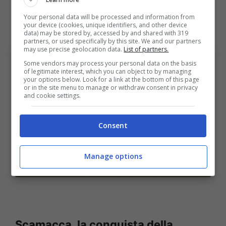
molta fatica alla
Fiorentina
e che ha segnato
Your personal data will be processed and information from
solo cinque gol in tutto il campionato.
your device (cookies, unique identifiers, and other device
data) may be stored by, accessed by and shared with 319
partners, or used specifically by this site. We and our partners
may use precise geolocation data.
List of partners.
Some vendors may process your personal data on the basis
of legitimate interest, which you can object to by managing
your options below. Look for a link at the bottom of this page
or in the site menu to manage or withdraw consent in privacy
and cookie settings.
Consent
Atalanta, il ritorno ad alti livelli di Scamacca. (Foto di
Manage options
Emmanuele Ciancaglini/Getty Images Via One Football)
Bolognasportnews
Scamacca, la conquista della