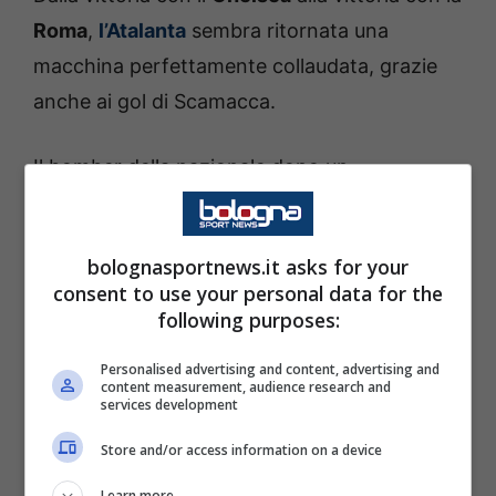
Roma
,
l’Atalanta
sembra ritornata una
macchina perfettamente collaudata, grazie
anche ai gol di Scamacca.
Il bomber della nazionale dopo un
lunghissimo stop sembra ritornato ai livelli
molto alti che ha avuto nell’annata 2023-
bolognasportnews.it asks for your
2024. Merito anche di un Palladino che
consent to use your personal data for the
storicamente è un vero e proprio maestro nel
following purposes:
mettere nelle migliori condizioni i suoi
Personalised advertising and content, advertising and
bomber.
content measurement, audience research and
services development
L’esempio più recente è la situazione di
Moise
Store and/or access information on a device
Kean
che senza la guida di Palladino ha fatto
Learn more