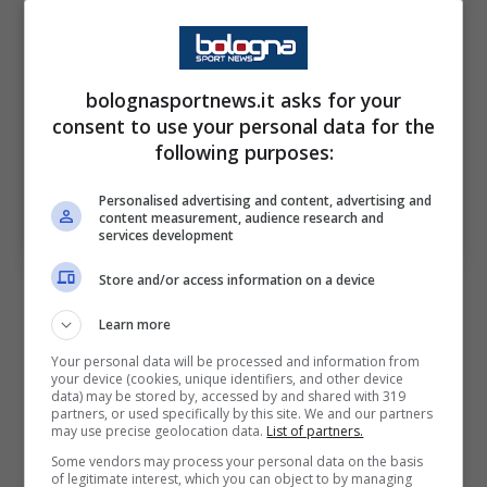
bolognasportnews.it asks for your
consent to use your personal data for the
following purposes:
Bologna-Atalanta, tegola per Palladino: un top non ci
Personalised advertising and content, advertising and
content measurement, audience research and
sarà. Bologna Sport News (Photo by Marco
services development
Luzzani/Getty Images Via OneFootball)
Store and/or access information on a device
Le soluzioni per
Palladino
sono dunque quasi
Learn more
scontate, vista l’assenza di
Lookman,
Your personal data will be processed and information from
impegnato in Coppa d’Africa. La soluzione più
your device (cookies, unique identifiers, and other device
data) may be stored by, accessed by and shared with 319
plausibile al momento appare perciò l’utilizzo
partners, or used specifically by this site. We and our partners
may use precise geolocation data.
List of partners.
di Nikola
Krstović
, arrivato in estate dal
Some vendors may process your personal data on the basis
Lecce
e sparito un po’ dai radar nelle ultime
of legitimate interest, which you can object to by managing