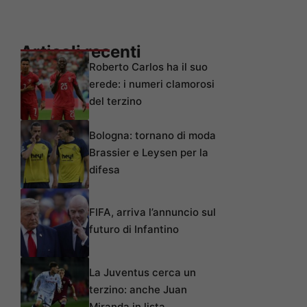
Articoli recenti
Roberto Carlos ha il suo
erede: i numeri clamorosi
del terzino
Bologna: tornano di moda
Brassier e Leysen per la
difesa
FIFA, arriva l’annuncio sul
futuro di Infantino
La Juventus cerca un
terzino: anche Juan
Miranda in lista