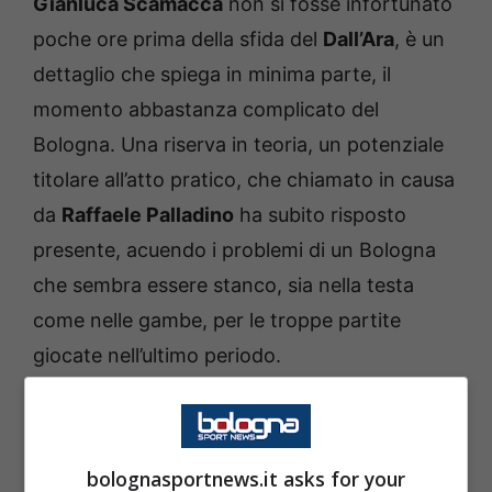
Gianluca Scamacca
non si fosse infortunato
poche ore prima della sfida del
Dall’Ara
, è un
dettaglio che spiega in minima parte, il
momento abbastanza complicato del
Bologna. Una riserva in teoria, un potenziale
titolare all’atto pratico, che chiamato in causa
da
Raffaele Palladino
ha subito risposto
presente, acuendo i problemi di un Bologna
che sembra essere stanco, sia nella testa
come nelle gambe, per le troppe partite
giocate nell’ultimo periodo.
Come detto, era
Krstovic
a sbloccare il
risultato al 36′ quando si fa trovare al posto e
bolognasportnews.it asks for your
al momento giusto, nel tramutare in rete un