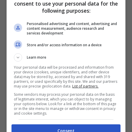
consent to use your personal data for the
perfetto assist di
De Ketelaere.
Ex
following purposes:
centravanti del Lecce
che realizza la
Personalised advertising and content, advertising and
doppietta personale, quando trova la
content measurement, audience research and
services development
conclusione vincente imprendibile per
Store and/or access information on a device
Ravaglia
.
Learn more
Raddoppio atalantino che spegne
Your personal data will be processed and information from
your device (cookies, unique identifiers, and other device
definitivamente le speranze del Bologna, di
data) may be stored by, accessed by and shared with 319
partners, or used specifically by this site. We and our partners
ottenere almeno un pareggio e tenere la
may use precise geolocation data.
List of partners.
squadra bergamasca
dietro in classifica.
Some vendors may process your personal data on the basis
of legitimate interest, which you can object to by managing
Sconfitta contro l’Atalanta, che gli uomini di
your options below. Look for a link at the bottom of this page
or in the site menu to manage or withdraw consent in privacy
Italiano dovranno essere bravi a cancellare in
and cookie settings.
fretta, perché tra due giorni per il Bologna,
sarà ancora tempo di scontro diretto.
Consent