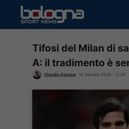
Vai
al
contenuto
Tifosi del Milan di s
A: il tradimento è se
Claudio Galuppi
10 Gennaio 2026 - 12:55