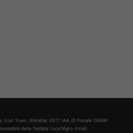
ce, Irish Town, Gibraltar, GX11 1AA, ID Fiscale 124881
ponsabile della Testata: Luca Nigro. Email: