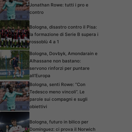
Jonathan Rowe: tutti i pro e
contro
Bologna, disastro contro il Pisa:
la formazione di Serie B supera i
rossoblù 4 a 1
Bologna, Dovbyk, Amondarain e
Alhassane non bastano:
servono rinforzi per puntare
all’Europa
Bologna, senti Rowe: “Con
Tedesco meno vincoli”. Le
parole sui compagni e sugli
obiettivi
Bologna, futuro in bilico per
Domínguez: ci prova il Norwich