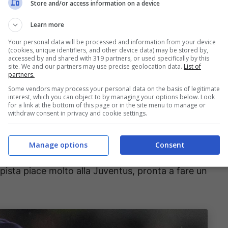
Store and/or access information on a device
trocampista della nazionale italiana chiuderà il
Learn more
 per poi capire
cosa fare della sua carriera
,
Your personal data will be processed and information from your device
ltati ottenuti con la squadra inglese e se ci sarà
(cookies, unique identifiers, and other device data) may be stored by,
accessed by and shared with 319 partners, or used specifically by this
opee o meno in ottica 2026/2027.
site. We and our partners may use precise geolocation data.
List of
partners.
Some vendors may process your personal data on the basis of legitimate
o in Serie A, tifosi del Milan in
interest, which you can object to by managing your options below. Look
for a link at the bottom of this page or in the site menu to manage or
withdraw consent in privacy and cookie settings.
dazione di
Calciomercato.it
ha fatto il punto sui
Manage options
Consent
erie A
, si è parlato anche della situazione
pista piace molto alla Juventus, pronta a fare un