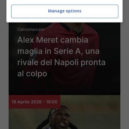
Manage options
Calciomercato
Alex Meret cambia
maglia in Serie A, una
rivale del Napoli pronta
al colpo
18 Aprile 2026 - 18:00