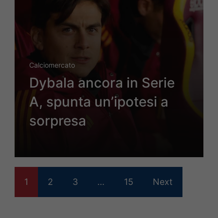
Calciomercato
Dybala ancora in Serie
A, spunta un’ipotesi a
sorpresa
1
2
3
…
15
Next