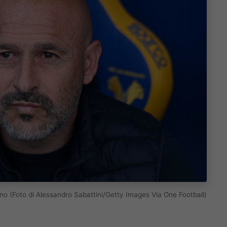
iano (Foto di Alessandro Sabattini/Getty Images Via One Football)