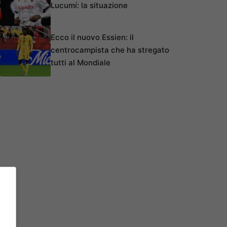
Lucumí: la situazione
Ecco il nuovo Essien: il
centrocampista che ha stregato
tutti al Mondiale