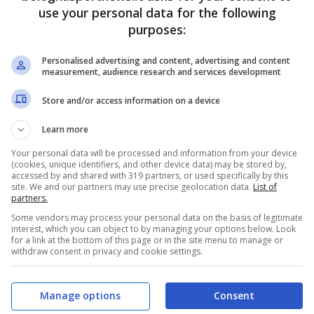
use your personal data for the following
purposes:
unque un avversario potenzialmente difficile.
ncere per tre a due allo stadio Dall’Ara,
Personalised advertising and content, advertising and content
measurement, audience research and services development
er i felsinei, a essere fatali per
Orsolini
e
 molto discussi.
Store and/or access information on a device
Learn more
ermando sempre di più una vera e proprio
Your personal data will be processed and information from your device
anta di Palladino
al Bentegodi e aver pareggiato
(cookies, unique identifiers, and other device data) may be stored by,
accessed by and shared with 319 partners, or used specifically by this
site. We and our partners may use precise geolocation data.
List of
partners.
Some vendors may process your personal data on the basis of legitimate
 molto complicati sta iniziando a conquistare
interest, which you can object to by managing your options below. Look
for a link at the bottom of this page or in the site menu to manage or
vera e propria utopia dopo dei mesi di grosse
withdraw consent in privacy and cookie settings.
 c’è l’esplosione di alcuni talenti promettenti
Manage options
Consent