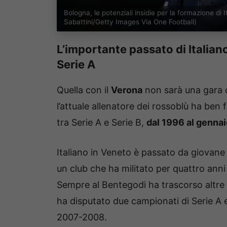
Bologna, le potenziali insidie per la formazione di
Sabattini/Getty Images Via One Football)
L’importante passato di Italiano
Serie A
Quella con il
Verona
non sarà una gara c
l’attuale allenatore dei rossoblù ha ben 
tra Serie A e Serie B,
dal 1996 al gennai
Italiano in Veneto è passato da giovane
un club che ha militato per quattro anni
Sempre al Bentegodi ha trascorso altre 
ha disputato due campionati di Serie A e 
2007-2008.