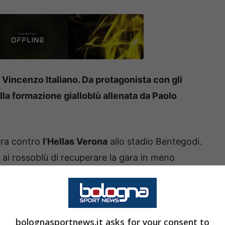
 Vincenzo Italiano. Da protagonista con gli
lla formazione gialloblù allenata da Paolo
era contro
l’Hellas Verona
allo stadio Bentegodi.
i rossoblù di recuperare la gara in meno
ona europea e potenzialmente guadagnare dei
ie per la formazione di Italiano
bolognasportnews.it asks for your consent to