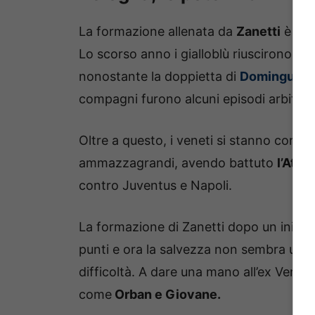
La formazione allenata da
Zanetti
è com
Lo scorso anno i gialloblù riuscirono a vi
nonostante la doppietta di
Dominguez
p
compagni furono alcuni episodi arbitrali
Oltre a questo, i veneti si stanno conf
ammazzagrandi, avendo battuto
l’Atal
contro Juventus e Napoli.
La formazione di Zanetti dopo un inizio
punti e ora la salvezza non sembra una 
difficoltà. A dare una mano all’ex Venezia
come
Orban e Giovane.