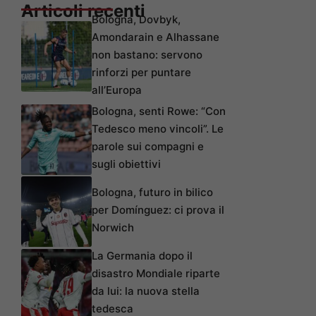
Articoli recenti
Bologna, Dovbyk,
Amondarain e Alhassane
non bastano: servono
rinforzi per puntare
all’Europa
Bologna, senti Rowe: “Con
Tedesco meno vincoli”. Le
parole sui compagni e
sugli obiettivi
Bologna, futuro in bilico
per Domínguez: ci prova il
Norwich
La Germania dopo il
disastro Mondiale riparte
da lui: la nuova stella
tedesca