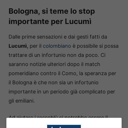
Bologna, si teme lo stop
importante per Lucumì
Dalle prime sensazioni e dai gesti fatti da
Lucumì,
per il
colombiano
è possibile si possa
trattare di un infortunio non da poco. Ci
saranno notizie ulteriori dopo il match
pomeridiano contro il Como, la speranza per
il Bologna è che non sia un infortunio
importante in un periodo già complicato per
gli emiliani.
Ad aiutare i rossoblù ci potrebbe essere il
mercato attualmente in corso che potrebbe