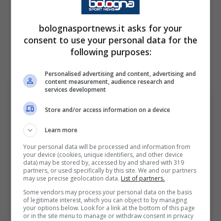
dare a Italiano un difensore in più per
bolognasportnews.it asks for your
affrontare gli imminenti impegni sia in
consent to use your personal data for the
campionato che nelle partite di coppa sia
following purposes:
nazionale che internazionale.
Personalised advertising and content, advertising and
content measurement, audience research and
services development
Store and/or access information on a device
Learn more
Your personal data will be processed and information from
your device (cookies, unique identifiers, and other device
data) may be stored by, accessed by and shared with 319
partners, or used specifically by this site. We and our partners
may use precise geolocation data.
List of partners.
Bologna, si teme lo stop importante per Lucumì; (Foto di
Some vendors may process your personal data on the basis
Abdullah Ahmed/Getty Images) via OneFootball;
of legitimate interest, which you can object to by managing
your options below. Look for a link at the bottom of this page
BolognaSportNews
or in the site menu to manage or withdraw consent in privacy