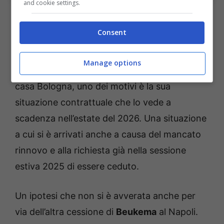
and cookie settings.
Bologna, la situazione di mercato di
Lucumì
Consent
Il giocatore con esperienza nel campionato
Manage options
belga è da mesi uno dei nomi più discussi in
casa Bologna, uno dei motivi è la sua
situazione contrattuale che lo vede a
scadenza nell’estate del 2026. Una situazione
a cui si è arrivati anche a causa del mancato
rinnovo e alla richiesta già nella sessione
estiva 2025 di essere ceduto.
Un ipotesi che non si è avverata anche per
via dell’altra cessione di
Beukema
al Napoli.