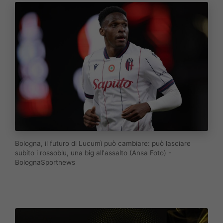
Bologna, il futuro di Lucumì può cambiare: può lasciare
subito i rossoblu, una big all'assalto (Ansa Foto) -
BolognaSportnews