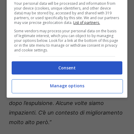
Your personal data will be processed and information from
your device (cookies, unique identifiers, and other device
ce l’hanno solo i grandi giocatori. Quando
data) may be stored by, accessed by and shared with 319
partners, or used specifically by this site. We and our partners
comincerà a trovare il suo spazio e l’abitudine
may use precise geolocation data.
List of partners.
di giocare costantemente in Italia sarà molto
Some vendors may process your personal data on the basis
of legitimate interest, which you can object to by managing
meglio. Anche lui me l’ha detto, non ha mai
your options below. Look for a link at the bottom of this page
or in the site menu to manage or withdraw consent in privacy
lavorato tanto tatticamente.”
and cookie settings.
Poi risposta il focus nuovamente sulla partita
Consent
e la gestione dei momenti: “
Non volevamo
perdere, non dovevamo prendere rischi in
Manage options
quel momento. È mancata un po’ di maturità
dopo l’espulsione. Alcune volte siamo
impazienti. C’è un contesto di miglioramento
molto alto però.”