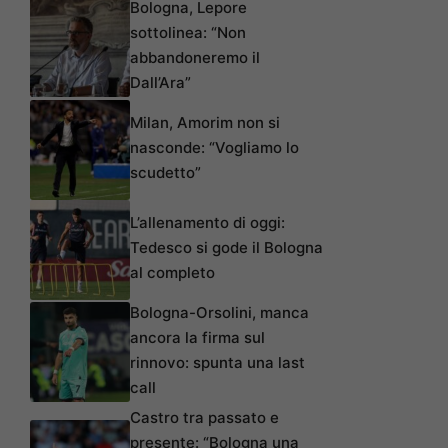
Bologna, Lepore
sottolinea: “Non
abbandoneremo il
Dall’Ara”
Milan, Amorim non si
nasconde: “Vogliamo lo
scudetto”
L’allenamento di oggi:
Tedesco si gode il Bologna
al completo
Bologna-Orsolini, manca
ancora la firma sul
rinnovo: spunta una last
call
Castro tra passato e
presente: “Bologna una