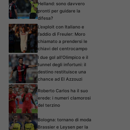
Helland: sono davvero
pronti per guidare la
difesa?
L’exploit con Italiano e
l’addio di Freuler: Moro
chiamato a prendersi le
chiavi del centrocampo
I due gol all’Olimpico e il
tunnel degli infortuni: il
destino restituisce una
chance ad El Azzouzi
Roberto Carlos ha il suo
erede: i numeri clamorosi
del terzino
Bologna: tornano di moda
Brassier e Leysen per la