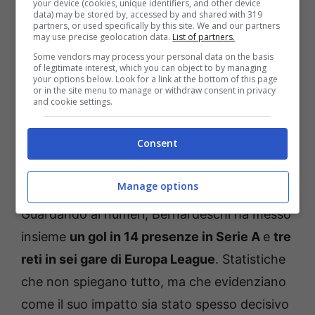
your device (cookies, unique identifiers, and other device
calendario è quella della
seconda metà di
data) may be stored by, accessed by and shared with 319
partners, or used specifically by this site. We and our partners
febbraio
. Non c’è ancora una data certa per il
may use precise geolocation data.
List of partners.
Some vendors may process your personal data on the basis
rientro in campo, ed è una scelta condivisa
of legitimate interest, which you can object to by managing
your options below. Look for a link at the bottom of this page
tra staff medico e area tecnica. La priorità è
or in the site menu to manage or withdraw consent in privacy
and cookie settings.
una sola: tornare al cento per cento, evitando
rischi inutili. Il fatto stesso che si inizi a
Consent
parlare di rientro, però, racconta di un
recupero che sta procedendo secondo i piani.
Manage options
Guardando ai numeri, Bernardeschi ha messo
insieme
un gol in 14 presenze in Serie A
e
tre
reti in sei gare di Europa League
. Statistiche
che non spiegano tutto, ma che evidenziano
come il suo impatto sia stato spesso decisivo