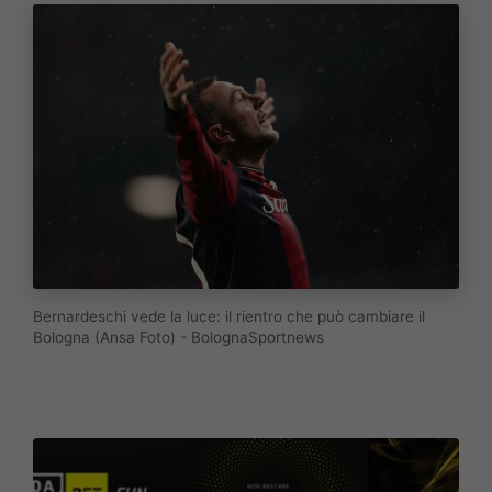
Bernardeschi vede la luce: il rientro che può cambiare il
Bologna (Ansa Foto) - BolognaSportnews