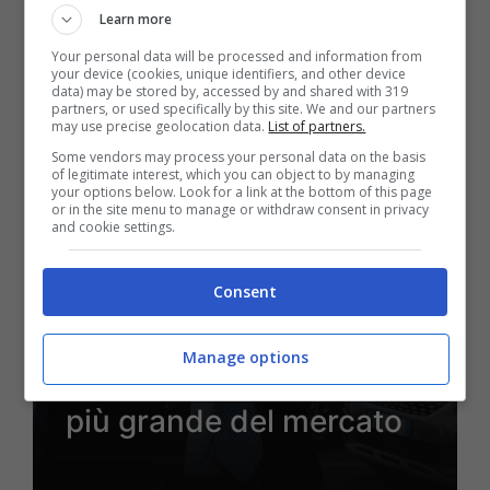
Learn more
10 Luglio 2026 - 22:55
Your personal data will be processed and information from
your device (cookies, unique identifiers, and other device
data) may be stored by, accessed by and shared with 319
partners, or used specifically by this site. We and our partners
may use precise geolocation data.
List of partners.
Some vendors may process your personal data on the basis
of legitimate interest, which you can object to by managing
your options below. Look for a link at the bottom of this page
or in the site menu to manage or withdraw consent in privacy
and cookie settings.
Consent
Calcio
Juventus, i conti
Manage options
raccontano una sfida
più grande del mercato