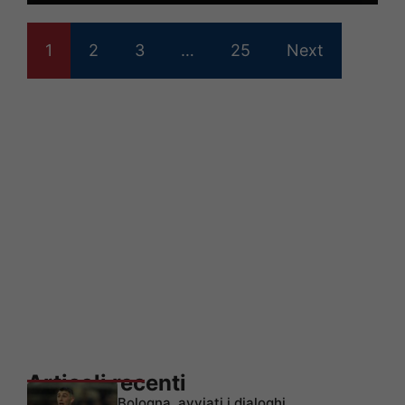
1
2
3
…
25
Next
Articoli recenti
Bologna, avviati i dialoghi