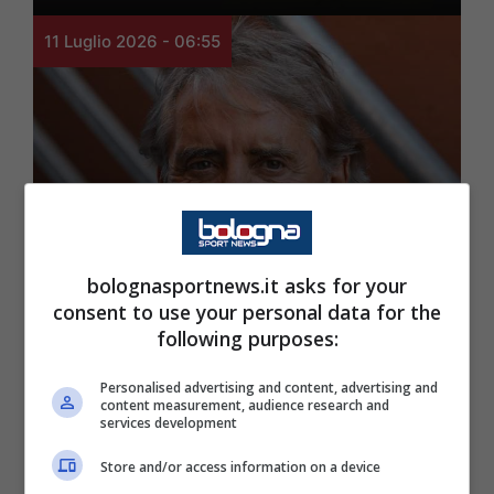
11 Luglio 2026 - 06:55
bolognasportnews.it asks for your
Calcio
consent to use your personal data for the
Italia, presa la decisione
following purposes:
sul CT: Conte beffato,
Personalised advertising and content, advertising and
content measurement, audience research and
tocca a Mancini
services development
Store and/or access information on a device