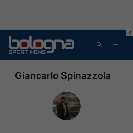
Vai
al
MENU
contenuto
Giancarlo Spinazzola